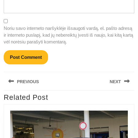
Noriu savo interneto naršyklėje išsaugoti vardą, el. pašto adresą
ir interneto puslapį, kad jų nebereiktų įvesti iš naujo, kai kitą kartą
vėl norėsiu parašyti komentarą.
Navigacija
PREVIOUS
NEXT
tarp
įrašų
Related Post
Previous
Next
post:
post: