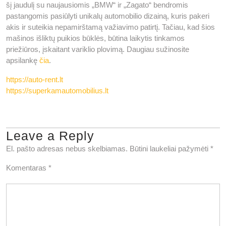
šį jaudulį su naujausiomis „BMW“ ir „Zagato“ bendromis
pastangomis pasiūlyti unikalų automobilio dizainą, kuris pakeri
akis ir suteikia nepamirštamą važiavimo patirtį. Tačiau, kad šios
mašinos išliktų puikios būklės, būtina laikytis tinkamos
priežiūros, įskaitant variklio plovimą. Daugiau sužinosite
apsilankę
čia
.
https://auto-rent.lt
https://superkamautomobilius.lt
Leave a Reply
El. pašto adresas nebus skelbiamas.
Būtini laukeliai pažymėti
*
Komentaras
*