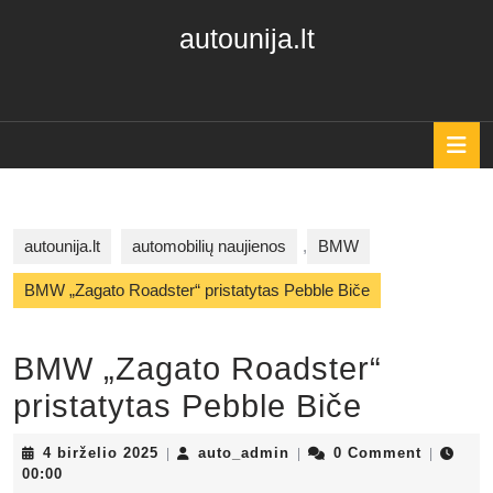
Skip
autounija.lt
to
content
Skip
to
content
O
B
autounija.lt
automobilių naujienos
,
BMW
BMW „Zagato Roadster“ pristatytas Pebble Biče
BMW „Zagato Roadster“
pristatytas Pebble Biče
4
auto_admin
4 birželio 2025
auto_admin
0 Comment
|
|
|
birželio
00:00