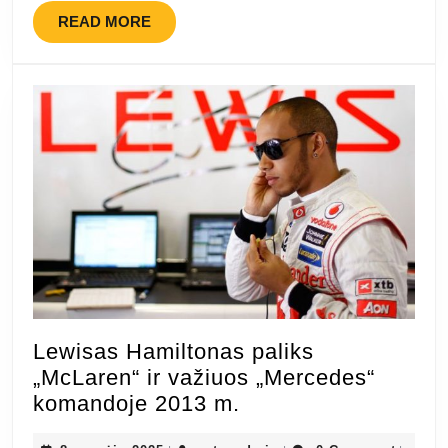
READ
READ MORE
MORE
Lewisas Hamiltonas paliks
„McLaren“ ir važiuos „Mercedes“
Lewisas
komandoje 2013 m.
Hamiltonas