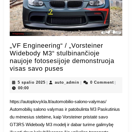
„VF Engineering“ / „Vorsteiner
Widebody M3“ stulbinančioje
naujoje fotosesijoje demonstruoja
„VF
visas savo puses
Engineering“
5
/
auto_admin
5 spalio 2025
auto_admin
0 Comment
|
|
|
spalio
00:00
„Vorsteiner
2025
Widebody
https://autoplovykla.lt/automobilio-salono-valymas/
M3“
Automobilių salono valymas ir patobulinta M3 Paskutinius
stulbinančioje
du mėnesius stebime, kaip Vorsteiner pristatė savo
naujoje
GT3RS Widebody M3 modelį ir dabar turime galimybę
fotosesijoje