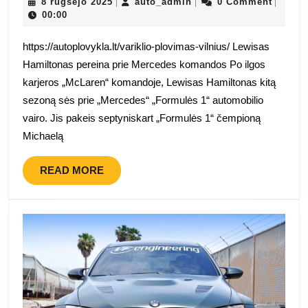
8
paliks
auto_admin
8 rugsėjo 2025
auto_admin
0 Comment
|
|
|
rugsėjo
00:00
„McLaren“
2025
ir
https://autoplovykla.lt/variklio-plovimas-vilnius/ Lewisas
važiuos
Hamiltonas pereina prie Mercedes komandos Po ilgos
„Mercedes“
karjeros „McLaren“ komandoje, Lewisas Hamiltonas kitą
komandoje
sezoną sės prie „Mercedes“ „Formulės 1“ automobilio
2013
vairo. Jis pakeis septyniskart „Formulės 1“ čempioną
m.
Michaelą
READ
READ MORE
MORE