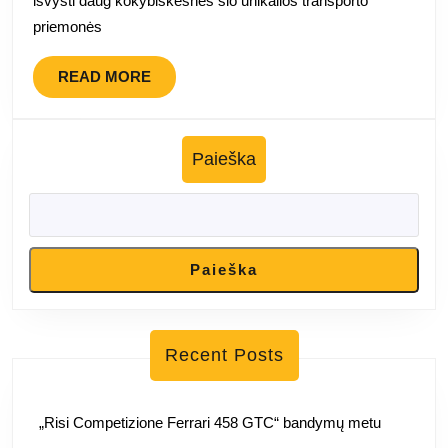
išvysti daug kokybiškesnes šio unikalios transporto
demonstruoja
priemonės
visas
savo
READ
READ MORE
puses
MORE
Paieška
Paieška
Recent Posts
„Risi Competizione Ferrari 458 GTC“ bandymų metu