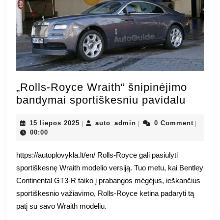
„Rolls-Royce Wraith“ šnipinėjimo
„Rolls-
bandymai sportiškesniu pavidalu
Royce
15
auto_admin
Wraith
15 liepos 2025
auto_admin
0 Comment
|
|
|
liepos
00:00
šnipin
2025
bandy
https://autoplovykla.lt/en/ Rolls-Royce gali pasiūlyti
sporti
sportiškesnę Wraith modelio versiją. Tuo metu, kai Bentley
pavida
Continental GT3-R taiko į prabangos mėgėjus, ieškančius
sportiškesnio važiavimo, Rolls-Royce ketina padaryti tą
patį su savo Wraith modeliu.