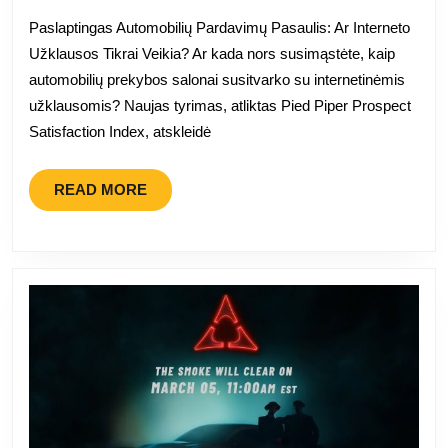
prekybos
Paslaptingas Automobilių Pardavimų Pasaulis: Ar Interneto
atstovai
Užklausos Tikrai Veikia? Ar kada nors susimąstėte, kaip
laikomi
automobilių prekybos salonai susitvarko su internetinėmis
geriausiai
užklausomis? Naujas tyrimas, atliktas Pied Piper Prospect
reaguojančiais
Satisfaction Index, atskleidė
į
klientų
READ
READ MORE
MORE
užklausas