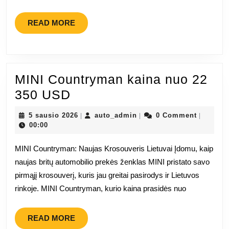
READ
READ MORE
MORE
MINI Countryman kaina nuo 22
MINI
350 USD
Countryman
5
auto_admin
5 sausio 2026
auto_admin
0 Comment
|
|
|
kaina
sausio
00:00
2026
nuo
MINI Countryman: Naujas Krosouveris Lietuvai Įdomu, kaip
22
naujas britų automobilio prekės ženklas MINI pristato savo
350
pirmąjį krosouverį, kuris jau greitai pasirodys ir Lietuvos
USD
rinkoje. MINI Countryman, kurio kaina prasidės nuo
READ
READ MORE
MORE