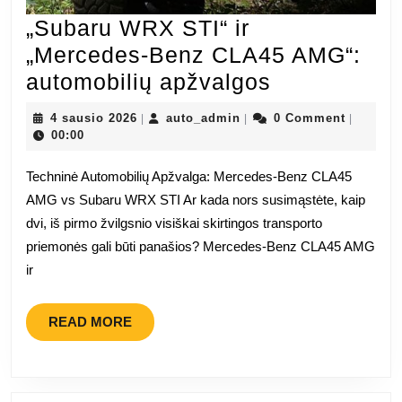
„Subaru WRX STI“ ir
„Mercedes-Benz CLA45 AMG“:
„Subaru
automobilių apžvalgos
WRX
4
auto_admin
4 sausio 2026
auto_admin
0 Comment
|
|
|
STI“
sausio
00:00
2026
ir
Techninė Automobilių Apžvalga: Mercedes-Benz CLA45
„Mercedes-
AMG vs Subaru WRX STI Ar kada nors susimąstėte, kaip
Benz
dvi, iš pirmo žvilgsnio visiškai skirtingos transporto
CLA45
priemonės gali būti panašios? Mercedes-Benz CLA45 AMG
AMG“:
ir
automobilių
apžvalgos
READ
READ MORE
MORE