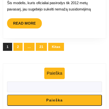
Šis modelis, kuris oficialiai pasirodys tik 2012 metų
pavasarį, jau sugebėjo sukelti nemažą susidomėjimą
READ
READ MORE
MORE
Įrašų
1
2
…
21
Kitas
puslapiavimas
Paieška
Paieška