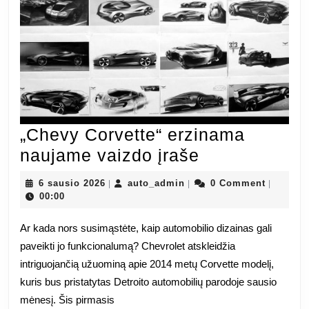
„Chevy Corvette“ erzinama
„Chevy
naujame vaizdo įraše
Corvette“
6
auto_admin
6 sausio 2026
auto_admin
0 Comment
|
|
|
erzinama
sausio
00:00
2026
naujame
Ar kada nors susimąstėte, kaip automobilio dizainas gali
vaizdo
paveikti jo funkcionalumą? Chevrolet atskleidžia
įraše
intriguojančią užuominą apie 2014 metų Corvette modelį,
kuris bus pristatytas Detroito automobilių parodoje sausio
mėnesį. Šis pirmasis