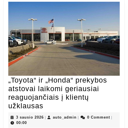
„Toyota“ ir „Honda“ prekybos
atstovai laikomi geriausiai
reaguojančiais į klientų
„Toyota“
užklausas
ir
3
auto_admin
3 sausio 2026
auto_admin
0 Comment
|
|
|
„Honda“
sausio
00:00
2026