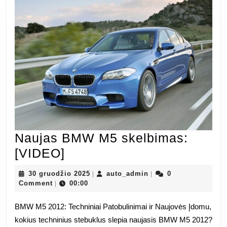
Naujas BMW M5 skelbimas:
Naujas
[VIDEO]
BMW
30
auto_admin
30 gruodžio 2025
auto_admin
0
|
|
M5
gruodžio
Comment
00:00
|
2025
skelbimas:
BMW M5 2012: Techniniai Patobulinimai ir Naujovės Įdomu,
[VIDEO]
kokius techninius stebuklus slepia naujasis BMW M5 2012?