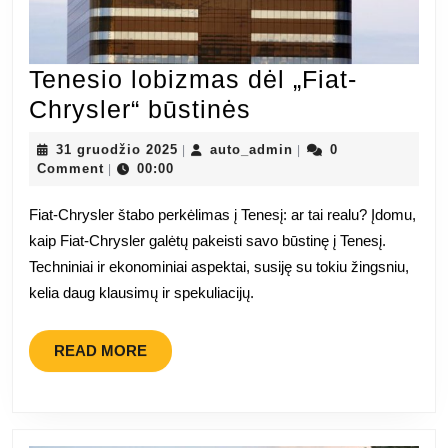
Tenesio lobizmas dėl „Fiat-
Tenesio
Chrysler“ būstinės
lobizmas
31
auto_admin
31 gruodžio 2025
auto_admin
0
|
|
dėl
gruodžio
Comment
00:00
|
2025
„Fiat-
Fiat-Chrysler štabo perkėlimas į Tenesį: ar tai realu? Įdomu,
Chrysler“
kaip Fiat-Chrysler galėtų pakeisti savo būstinę į Tenesį.
būstinės
Techniniai ir ekonominiai aspektai, susiję su tokiu žingsniu,
kelia daug klausimų ir spekuliacijų.
READ
READ MORE
MORE