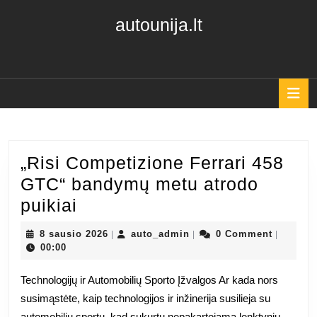
Skip
autounija.lt
to
content
Skip
to
content
O
B
„Risi Competizione Ferrari 458
GTC“ bandymų metu atrodo
„Risi
puikiai
Competizione
8
auto_admin
8 sausio 2026
auto_admin
0 Comment
|
|
|
Ferrari
sausio
00:00
2026
458
Technologijų ir Automobilių Sporto Įžvalgos Ar kada nors
GTC“
susimąstėte, kaip technologijos ir inžinerija susilieja su
bandymų
automobilių sportu, kad sukurtų nepakartojamą lenktynių