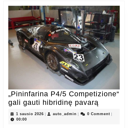
„Pininfarina P4/5 Competizione“
„Pininfa
gali gauti hibridinę pavarą
P4/5
1
auto_admin
1 sausio 2026
auto_admin
0 Comment
|
|
|
Competi
sausio
00:00
2026
gali