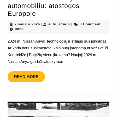
automobiliu: atostogos
2024
Europoje
m.
7
auto_admin
7 sausio 2026
auto_admin
0 Comment
|
|
|
„Nissan
sausio
00:00
2026
Ariya“
2024 m. Nissan Ariya: Technologijų ir stiliaus susijungimas
kelionė
Ar kada nors susimąstėte, kaip būtų įmanoma nuvažiuoti iš
automobiliu:
Kembridžo į Paryžių vienu įkrovimu? Naujoji 2024 m.
atostogos
Nissan Ariya gali būti atsakymas
Europoje
READ
READ MORE
MORE