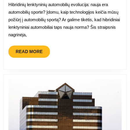
Hibridinių lenktyninių automobilių evoliucija: nauja era
gauti
automobilių sporte? Įdomu, kaip technologijos keičia mūsų
hibridin
požiūrį į automobilių sportą? Ar galime tikėtis, kad hibridiniai
pavarą
lenktyniniai automobiliai taps nauja norma? Šis straipsnis
nagrinėja,
READ
READ MORE
MORE