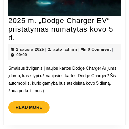
2025 m. „Dodge Charger EV“
pristatymas numatytas kovo 5
2025
d.
m.
2
auto_admin
2 sausio 2026
auto_admin
0 Comment
|
|
|
„Dodge
sausio
00:00
2026
Charger
Smalsus žvilgsnis į naujos kartos Dodge Charger Ar jums
EV“
įdomu, kas slypi už naujosios kartos Dodge Charger? Šis
pristatymas
automobilis, kurio gamyba bus atskleista kovo 5 dieną,
numatytas
žada perkelti mus į
kovo
5
READ
READ MORE
MORE
d.