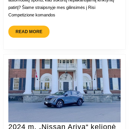
metu
patirtį? Šiame straipsnyje mes gilinsimės į Risi
atrodo
Competizione komandos
puikiai
READ
READ MORE
MORE
2024 m. „Nissan Ariya“ kelionė