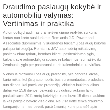
Draudimo paslaugų kokybė ir
automobilių valymas:
Vertinimas ir praktika
Automobilių draudimas yra neišvengiama realybė, su kuria
kartas nuo karto susiduriame. Remiantis J.D. Power and
Associates duomenimis, visuomenės teikiamų paslaugų kokybė
palaipsniui blogėja. Remiantis JAV automobilių reikalavimų
pasitenkinimo tyrimu, bendras klientų pasitenkinimo lygis,
kalbant apie automobilių draudimo reikalavimus, sumažėjo iki
žemiausio lygio per pastaruosius tris kalendorinius ketvirčius.
Vienas iš didžiausių paslaugų praradimų yra bendras laikas,
kurio reikia, kol jūsų automobilis bus suremontuotas, pradedant
nuo dienos, kai pateikiate pretenziją. Vidutinis laukimo laikas
dabar yra 15,8 dienos, palyginti su vidutiniu laukimo laiku
paskutiniame 2011 metų ketvirtyje, kuris buvo 15 dienų, laukimo
laikas pailgėjo beveik visa diena. Ne visa kaltė tenka draudimo
kompanijoms, nes beveik pusė žmonių, kurie pranešė apie