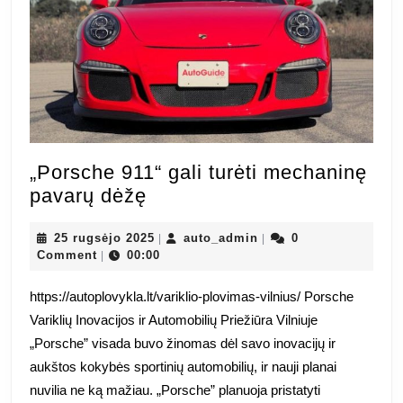
„Porsche 911“ gali turėti mechaninę
„Porsche
pavarų dėžę
911“
gali
25
auto_admin
25 rugsėjo 2025
auto_admin
0
|
|
rugsėjo
Comment
00:00
|
turėti
2025
mechaninę
https://autoplovykla.lt/variklio-plovimas-vilnius/ Porsche
pavarų
Variklių Inovacijos ir Automobilių Priežiūra Vilniuje
dėžę
„Porsche” visada buvo žinomas dėl savo inovacijų ir
aukštos kokybės sportinių automobilių, ir nauji planai
nuvilia ne ką mažiau. „Porsche” planuoja pristatyti