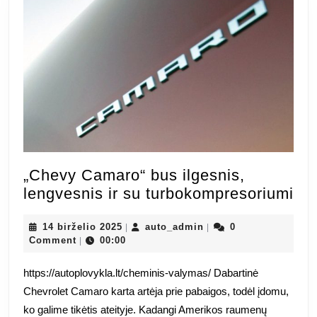
„Chevy Camaro“ bus ilgesnis,
„C
lengvesnis ir su turbokompresoriumi
Ca
14
auto_admin
bu
14 birželio 2025
auto_admin
0
|
|
birželio
Comment
00:00
|
ilg
2025
len
https://autoplovykla.lt/cheminis-valymas/ Dabartinė
ir
Chevrolet Camaro karta artėja prie pabaigos, todėl įdomu,
su
ko galime tikėtis ateityje. Kadangi Amerikos raumenų