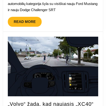
tu
automobilių kategorija šyla su visiškai nauju Ford Mustang
ir nauju Dodge Challenger SRT
READ
READ MORE
MORE
„Volvo“ žada, kad naujasis „XC40“