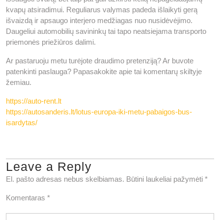
kvapų atsiradimui. Reguliarus valymas padeda išlaikyti gerą
išvaizdą ir apsaugo interjero medžiagas nuo nusidėvėjimo.
Daugeliui automobilių savininkų tai tapo neatsiejama transporto
priemonės priežiūros dalimi.
Ar pastaruoju metu turėjote draudimo pretenziją? Ar buvote
patenkinti paslauga? Papasakokite apie tai komentarų skiltyje
žemiau.
https://auto-rent.lt
https://autosanderis.lt/lotus-europa-iki-metu-pabaigos-bus-
isardytas/
Leave a Reply
El. pašto adresas nebus skelbiamas.
Būtini laukeliai pažymėti
*
Komentaras
*