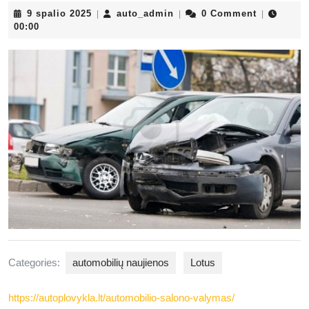
9
auto_admin
9 spalio 2025
auto_admin
0 Comment
|
|
|
spalio
00:00
2025
Categories:
automobilių naujienos
Lotus
https://autoplovykla.lt/automobilio-salono-valymas/