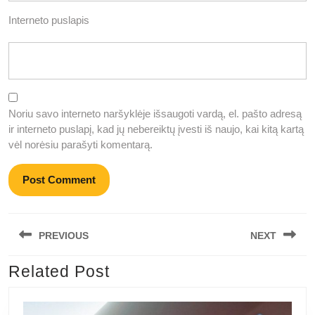
Interneto puslapis
Noriu savo interneto naršyklėje išsaugoti vardą, el. pašto adresą
ir interneto puslapį, kad jų nebereiktų įvesti iš naujo, kai kitą kartą
vėl norėsiu parašyti komentarą.
Navigacija
PREVIOUS
NEXT
tarp
įrašų
Related Post
Previous
Next
post:
post: