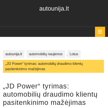
Skip
autounija.lt
to
content
Skip
to
content
O
B
autounija.lt
automobilių naujienos
,
Lotus
„JD Power“ tyrimas: automobilių draudimo klientų
pasitenkinimo mažėjimas
„JD Power“ tyrimas:
automobilių draudimo klientų
pasitenkinimo mažėjimas