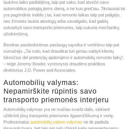
laukimo laiko padidėjimą, taip pat sako, kad atvežė savo
automobilius patogią jiems dieną, o ne kuo greičiau. Tikriausiai tai
yra pagrindinis indėlis į tai, kad remonto laikas taip pat pailgėjo,
nes žmonės laukia atostogų arba savaitgalio, kad galėtų
sutvarkyti savo transporto priemones, taip sukuria mechanikų
užsikimšimą.
Bendras pasitenkinimas paslaugų sąveika ir vertinimu taip pat
sumažėjo. „Tai rodo, kad draudikai turi geriau valdyti klientų
lūkesčius dėl pretenzijų apdorojimo ir automobilių remonto laikų“,
– teigė Jeremy Bowler, vyresnysis draudimo praktikos
direktorius J.D. Power and Associates.
Automobilių valymas:
Nepamirškite rūpintis savo
transporto priemonės interjeru
Automobilių valymas yra ne mažiau svarbi dalis, siekiant
užtikrinti jūsų transporto priemonės ilgaamžiškumą ir vertę.
Profesionalus
automobilių salono valymas
ne tik padeda
išsaugoti švarą, bet taip pat gali užkirsti kelią nepageidaujamų