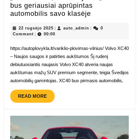
bus geriausiai aprūpintas
„Volvo“
automobilis savo klasėje
žada,
22
auto_admin
kad
22 rugsėjo 2025
auto_admin
0
|
|
rugsėjo
Comment
00:00
|
naujasis
2025
„XC40“
https://autoplovykla.lt/variklio-plovimas-vilnius/ Volvo XC40
bus
– Naujos saugos ir patirties aukštumos Šį rudenį
geriausiai
debiutuosiantis naujasis Volvo XC40 atveria naujas
aprūpintas
aukštumas mažų SUV premium segmente, teigia Švedijos
automobilis
automobilių gamintojas. XC40 bus pirmasis automobilis,
savo
klasėje
READ
READ MORE
MORE