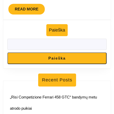
READ
READ MORE
MORE
Paieška
Paieška
Recent Posts
„Risi Competizione Ferrari 458 GTC“ bandymų metu
atrodo puikiai