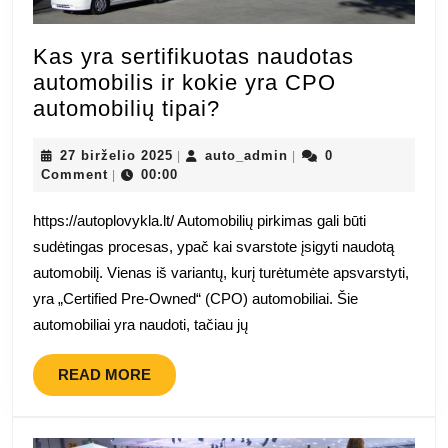
Kas yra sertifikuotas naudotas
automobilis ir kokie yra CPO
Kas
automobilių tipai?
yra
27
sertifikuotas
auto_admin
27 birželio 2025
auto_admin
0
|
|
birželio
Comment
00:00
|
naudotas
2025
automobilis
https://autoplovykla.lt/ Automobilių pirkimas gali būti
ir
sudėtingas procesas, ypač kai svarstote įsigyti naudotą
kokie
automobilį. Vienas iš variantų, kurį turėtumėte apsvarstyti,
yra
yra „Certified Pre-Owned“ (CPO) automobiliai. Šie
CPO
automobiliai yra naudoti, tačiau jų
automobilių
tipai?
READ
READ MORE
MORE