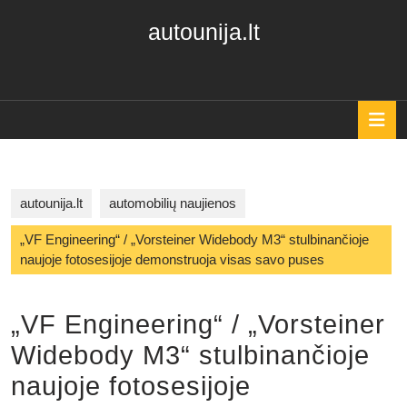
Skip
autounija.lt
to
content
Skip
to
content
O
B
autounija.lt
automobilių naujienos
„VF Engineering“ / „Vorsteiner Widebody M3“ stulbinančioje
naujoje fotosesijoje demonstruoja visas savo puses
„VF Engineering“ / „Vorsteiner
Widebody M3“ stulbinančioje
naujoje fotosesijoje