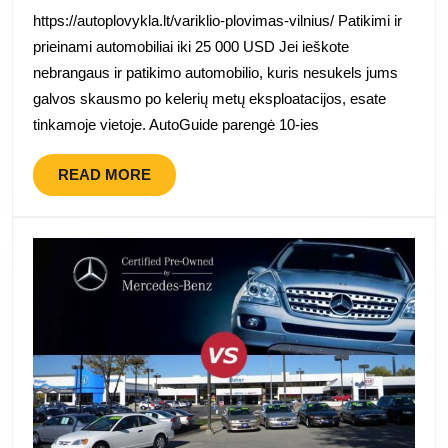
25
https://autoplovykla.lt/variklio-plovimas-vilnius/ Patikimi ir
000
prieinami automobiliai iki 25 000 USD Jei ieškote
USD
nebrangaus ir patikimo automobilio, kuris nesukels jums
galvos skausmo po kelerių metų eksploatacijos, esate
tinkamoje vietoje. AutoGuide parengė 10-ies
READ
READ MORE
MORE