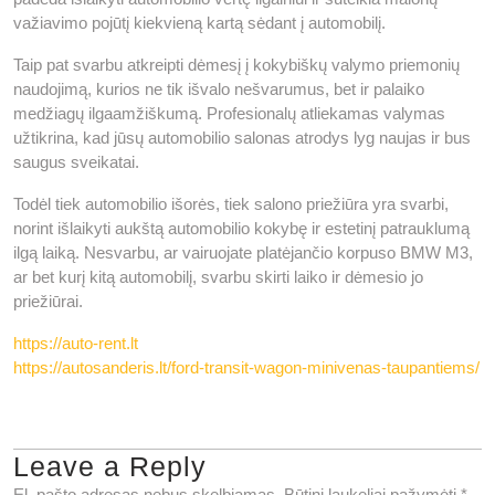
važiavimo pojūtį kiekvieną kartą sėdant į automobilį.
Taip pat svarbu atkreipti dėmesį į kokybiškų valymo priemonių
naudojimą, kurios ne tik išvalo nešvarumus, bet ir palaiko
medžiagų ilgaamžiškumą. Profesionalų atliekamas valymas
užtikrina, kad jūsų automobilio salonas atrodys lyg naujas ir bus
saugus sveikatai.
Todėl tiek automobilio išorės, tiek salono priežiūra yra svarbi,
norint išlaikyti aukštą automobilio kokybę ir estetinį patrauklumą
ilgą laiką. Nesvarbu, ar vairuojate platėjančio korpuso BMW M3,
ar bet kurį kitą automobilį, svarbu skirti laiko ir dėmesio jo
priežiūrai.
https://auto-rent.lt
https://autosanderis.lt/ford-transit-wagon-minivenas-taupantiems/
Leave a Reply
El. pašto adresas nebus skelbiamas.
Būtini laukeliai pažymėti
*