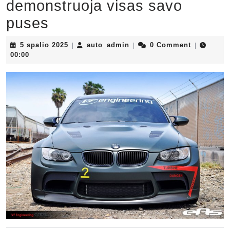
demonstruoja visas savo
puses
5
auto_admin
5 spalio 2025
auto_admin
0 Comment
|
|
|
spalio
00:00
2025