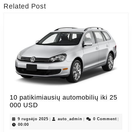
įrašų
Related Post
Previous
Next
post:
post:
10 patikimiausių automobilių iki 25
10
000 USD
patikimiausių
automobilių
9
auto_admin
9 rugsėjo 2025
auto_admin
0 Comment
|
|
|
rugsėjo
00:00
iki
2025