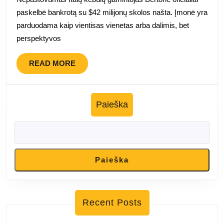
paskelbė bankrotą su $42 milijonų skolos našta. Įmonė yra
parduodama kaip vientisas vienetas arba dalimis, bet
perspektyvos
READ
READ MORE
MORE
Paieška
Paieška
Recent Posts