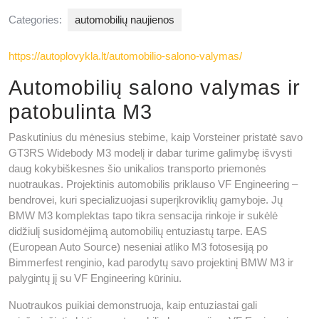
Categories:
automobilių naujienos
https://autoplovykla.lt/automobilio-salono-valymas/
Automobilių salono valymas ir
patobulinta M3
Paskutinius du mėnesius stebime, kaip Vorsteiner pristatė savo
GT3RS Widebody M3 modelį ir dabar turime galimybę išvysti
daug kokybiškesnes šio unikalios transporto priemonės
nuotraukas. Projektinis automobilis priklauso VF Engineering –
bendrovei, kuri specializuojasi superįkroviklių gamyboje. Jų
BMW M3 komplektas tapo tikra sensacija rinkoje ir sukėlė
didžiulį susidomėjimą automobilių entuziastų tarpe. EAS
(European Auto Source) neseniai atliko M3 fotosesiją po
Bimmerfest renginio, kad parodytų savo projektinį BMW M3 ir
palygintų jį su VF Engineering kūriniu.
Nuotraukos puikiai demonstruoja, kaip entuziastai gali