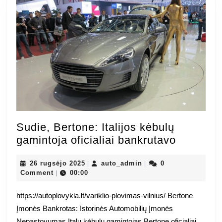
Sudie, Bertone: Italijos kėbulų
Sudie,
gamintoja oficialiai bankrutavo
Bertone:
26
auto_admin
Italijos
26 rugsėjo 2025
auto_admin
0
|
|
rugsėjo
Comment
00:00
|
kėbulų
2025
gamintoj
https://autoplovykla.lt/variklio-plovimas-vilnius/ Bertone
oficialiai
Įmonės Bankrotas: Istorinės Automobilių Įmonės
bankruta
Nepastovumas Italų kėbulų gamintojas Bertone oficialiai