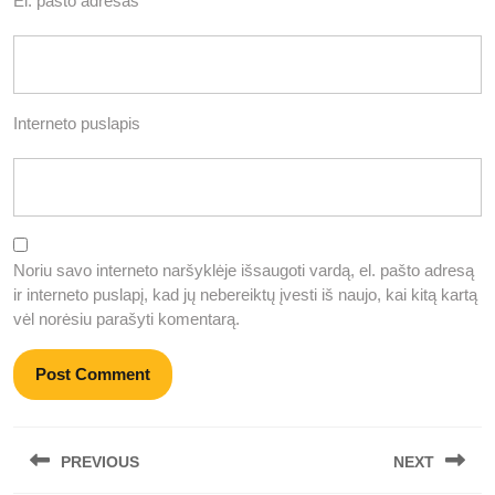
El. pašto adresas
*
Interneto puslapis
Noriu savo interneto naršyklėje išsaugoti vardą, el. pašto adresą
ir interneto puslapį, kad jų nebereiktų įvesti iš naujo, kai kitą kartą
vėl norėsiu parašyti komentarą.
Navigacija
PREVIOUS
NEXT
tarp