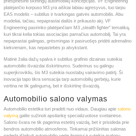
priešpriešinti skirtingų automobilių koncepcijas. VF Engineering
platėjančio korpuso M3 yra aiškiai labiau agresyvus, tuo tarpu
EAS modelis – subtilus ir tvarkingas gatvės automobilis. Abu
modeliai, tačiau, nepaprastai dailūs ir prikausto akį. VF
Engineering pasirinko platėjančiam M3 „stealth fighter” tematiką,
kuri tikrai kelia tokias asociacijas pamačius automobilį. Tai yra
nepaprastai galingas, grėsmingas ir pasiruošęs pridėti adrenalino
kiekvienam, kas nepastebės jo atvykstant.
Matinė žalia dažų spalva ir subtilus grafinis dizainas suteikia
automobilio išvaizdai išskirtinumo. Suderinus su galingu
superįkrovikliu, šis M3 suteikia nuostabų vairavimo patirtį. Ši
inovacija tapo tikra sensacija tarp automobilių gerbėjų, kurie
vertina ne tik galingumą, bet ir išskirtinę išvaizdą.
Automobilio salono valymas
Automobilio estetika turi pradėti nuo vidaus. Daugiau apie
salono
valymą
galite sužinoti apsilankę specializuotose svetainėse.
Salono švara ne tik pagerina estetinį vaizdą, bet ir prisideda prie
bendros automobilio atmosferos. Tinkamai prižiūrėtas salonas
padeda išlaikyti automobilio vertę ilgainiui ir suteikia malonų