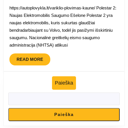
avarijų
https://autoplovykla.lt/variklio-plovimas-kaune/ Polestar 2:
bandymai
Naujas Elektromobilis Saugumo Ešelone Polestar 2 yra
naujas elektromobilis, kuris sukurtas glaudžiai
bendradarbiaujant su Volvo, todėl jis pasižymi išskirtiniu
saugumu. Nacionalinė greitkelių eismo saugumo
administracija (NHTSA) atlikusi
READ
READ MORE
MORE
Paieška
Paieška