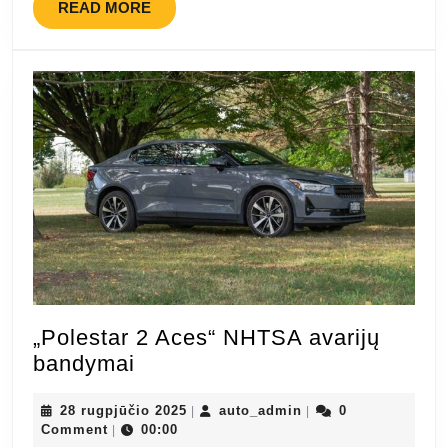
READ
READ MORE
MORE
„Polestar 2 Aces“ NHTSA avarijų
„Polestar
bandymai
2
Aces“
28
auto_admin
28 rugpjūčio 2025
auto_admin
0
|
|
rugpjūčio
Comment
00:00
|
NHTSA
2025