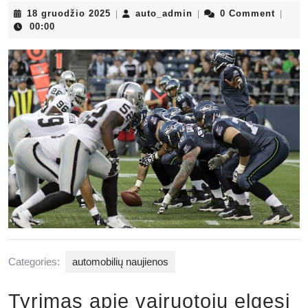
18
auto_admin
18 gruodžio 2025
auto_admin
0 Comment
|
|
|
gruodžio
00:00
2025
Categories:
automobilių naujienos
Tyrimas apie vairuotojų elgesį