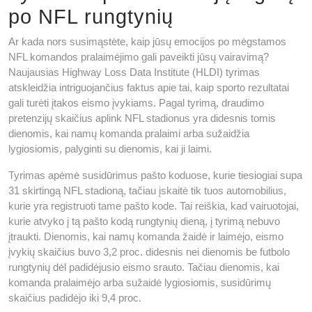
po NFL rungtynių
Ar kada nors susimąstėte, kaip jūsų emocijos po mėgstamos
NFL komandos pralaimėjimo gali paveikti jūsų vairavimą?
Naujausias Highway Loss Data Institute (HLDI) tyrimas
atskleidžia intriguojančius faktus apie tai, kaip sporto rezultatai
gali turėti įtakos eismo įvykiams. Pagal tyrimą, draudimo
pretenzijų skaičius aplink NFL stadionus yra didesnis tomis
dienomis, kai namų komanda pralaimi arba sužaidžia
lygiosiomis, palyginti su dienomis, kai ji laimi.
Tyrimas apėmė susidūrimus pašto koduose, kurie tiesiogiai supa
31 skirtingą NFL stadioną, tačiau įskaitė tik tuos automobilius,
kurie yra registruoti tame pašto kode. Tai reiškia, kad vairuotojai,
kurie atvyko į tą pašto kodą rungtynių dieną, į tyrimą nebuvo
įtraukti. Dienomis, kai namų komanda žaidė ir laimėjo, eismo
įvykių skaičius buvo 3,2 proc. didesnis nei dienomis be futbolo
rungtynių dėl padidėjusio eismo srauto. Tačiau dienomis, kai
komanda pralaimėjo arba sužaidė lygiosiomis, susidūrimų
skaičius padidėjo iki 9,4 proc.