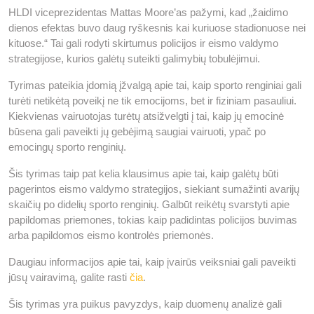
HLDI viceprezidentas Mattas Moore’as pažymi, kad „žaidimo
dienos efektas buvo daug ryškesnis kai kuriuose stadionuose nei
kituose.“ Tai gali rodyti skirtumus policijos ir eismo valdymo
strategijose, kurios galėtų suteikti galimybių tobulėjimui.
Tyrimas pateikia įdomią įžvalgą apie tai, kaip sporto renginiai gali
turėti netikėtą poveikį ne tik emocijoms, bet ir fiziniam pasauliui.
Kiekvienas vairuotojas turėtų atsižvelgti į tai, kaip jų emocinė
būsena gali paveikti jų gebėjimą saugiai vairuoti, ypač po
emocingų sporto renginių.
Šis tyrimas taip pat kelia klausimus apie tai, kaip galėtų būti
pagerintos eismo valdymo strategijos, siekiant sumažinti avarijų
skaičių po didelių sporto renginių. Galbūt reikėtų svarstyti apie
papildomas priemones, tokias kaip padidintas policijos buvimas
arba papildomos eismo kontrolės priemonės.
Daugiau informacijos apie tai, kaip įvairūs veiksniai gali paveikti
jūsų vairavimą, galite rasti
čia
.
Šis tyrimas yra puikus pavyzdys, kaip duomenų analizė gali