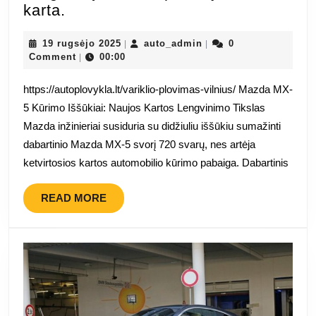
„Mazda
karta.
MX-
5“
19
auto_admin
19 rugsėjo 2025
auto_admin
0
|
|
rugsėjo
Comment
00:00
|
gali
2025
numesti
https://autoplovykla.lt/variklio-plovimas-vilnius/ Mazda MX-
320
5 Kūrimo Iššūkiai: Naujos Kartos Lengvinimo Tikslas
kilogramų,
Mazda inžinieriai susiduria su didžiuliu iššūkiu sumažinti
kol
dabartinio Mazda MX-5 svorį 720 svarų, nes artėja
bus
ketvirtosios kartos automobilio kūrimo pabaiga. Dabartinis
pristatyta
kita
READ
READ MORE
karta.
MORE