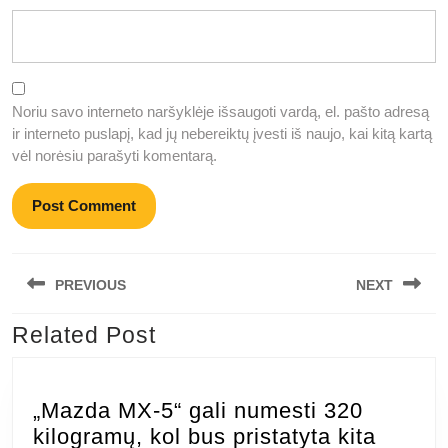
Noriu savo interneto naršyklėje išsaugoti vardą, el. pašto adresą
ir interneto puslapį, kad jų nebereiktų įvesti iš naujo, kai kitą kartą
vėl norėsiu parašyti komentarą.
Navigacija
PREVIOUS
NEXT
tarp
įrašų
Related Post
Previous
Next
post:
post:
„Mazda MX-5“ gali numesti 320
kilogramų, kol bus pristatyta kita