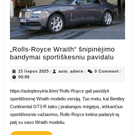
„Rolls-Royce Wraith“ šnipinėjimo
„Rolls-
bandymai sportiškesniu pavidalu
Royce
15
auto_admin
Wraith
15 liepos 2025
auto_admin
0 Comment
|
|
|
liepos
00:00
šnipin
2025
bandy
https://autoplovykla.lt/en/ Rolls-Royce gali pasiūlyti
sporti
sportiškesnę Wraith modelio versiją. Tuo metu, kai Bentley
pavida
Continental GT3-R taiko į prabangos mėgėjus, ieškančius
sportiškesnio važiavimo, Rolls-Royce ketina padaryti tą
patį su savo Wraith modeliu.