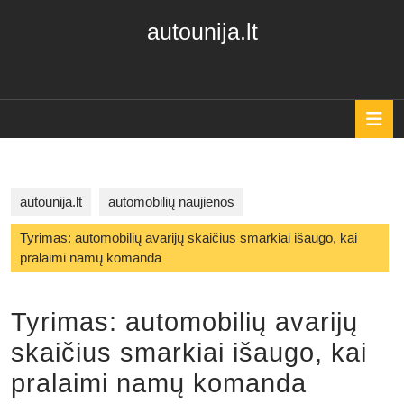
Skip
autounija.lt
to
content
Skip
to
content
O
B
autounija.lt
automobilių naujienos
Tyrimas: automobilių avarijų skaičius smarkiai išaugo, kai
pralaimi namų komanda
Tyrimas: automobilių avarijų
skaičius smarkiai išaugo, kai
pralaimi namų komanda