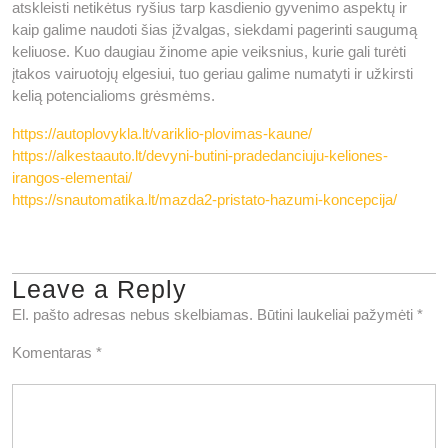
atskleisti netikėtus ryšius tarp kasdienio gyvenimo aspektų ir
kaip galime naudoti šias įžvalgas, siekdami pagerinti saugumą
keliuose. Kuo daugiau žinome apie veiksnius, kurie gali turėti
įtakos vairuotojų elgesiui, tuo geriau galime numatyti ir užkirsti
kelią potencialioms grėsmėms.
https://autoplovykla.lt/variklio-plovimas-kaune/
https://alkestaauto.lt/devyni-butini-pradedanciuju-keliones-
irangos-elementai/
https://snautomatika.lt/mazda2-pristato-hazumi-koncepcija/
Leave a Reply
El. pašto adresas nebus skelbiamas.
Būtini laukeliai pažymėti
*
Komentaras
*