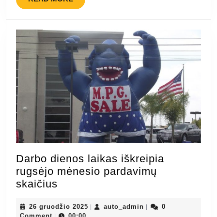
MORE
Darbo dienos laikas iškreipia
rugsėjo mėnesio pardavimų
Darbo
skaičius
dienos
laikas
26
auto_admin
26 gruodžio 2025
auto_admin
0
|
|
gruodžio
Comment
00:00
|