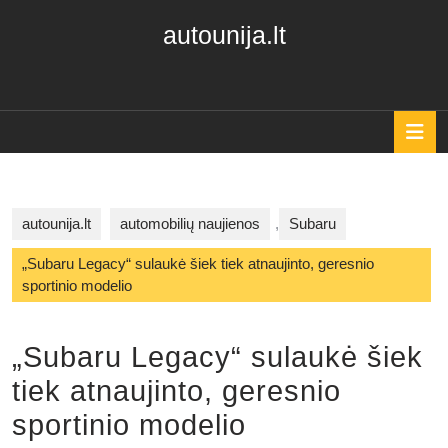
Skip
autounija.lt
to
content
Skip
to
content
O
B
autounija.lt
automobilių naujienos
,
Subaru
„Subaru Legacy“ sulaukė šiek tiek atnaujinto, geresnio
sportinio modelio
„Subaru Legacy“ sulaukė šiek
tiek atnaujinto, geresnio
sportinio modelio