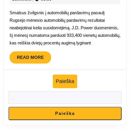
iškreipia
2025
rugsėjo
Smalsus žvilgsnis į automobilių pardavimų pasaulį
mėnesio
Rugsėjo mėnesio automobilių pardavimų rezultatai
pardavimų
neabejotinai kelia susidomėjimą. J.D. Power duomenimis,
skaičius
šį mėnesį numatoma parduoti 933,400 vienetų automobilių,
kas reiškia dviejų procentų augimą lyginant
READ
READ MORE
MORE
Paieška
Paieška