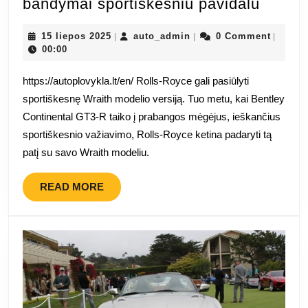
„Rolls-
bandymai sportiškesniu pavidalu
Royce
15
auto_admin
Wraith
15 liepos 2025
auto_admin
0 Comment
|
|
|
liepos
00:00
šnipin
2025
bandy
https://autoplovykla.lt/en/ Rolls-Royce gali pasiūlyti
sporti
sportiškesnę Wraith modelio versiją. Tuo metu, kai Bentley
pavida
Continental GT3-R taiko į prabangos mėgėjus, ieškančius
sportiškesnio važiavimo, Rolls-Royce ketina padaryti tą
patį su savo Wraith modeliu.
READ
READ MORE
MORE