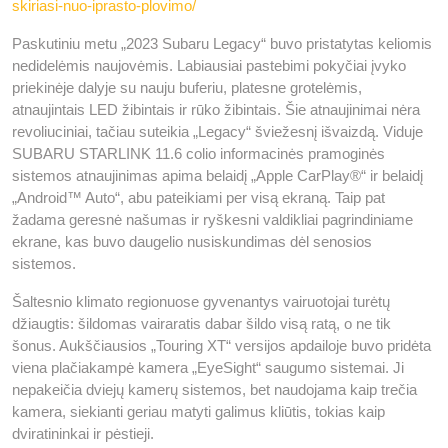
skiriasi-nuo-iprasto-plovimo/
Paskutiniu metu „2023 Subaru Legacy“ buvo pristatytas keliomis
nedidelėmis naujovėmis. Labiausiai pastebimi pokyčiai įvyko
priekinėje dalyje su nauju buferiu, platesne grotelėmis,
atnaujintais LED žibintais ir rūko žibintais. Šie atnaujinimai nėra
revoliuciniai, tačiau suteikia „Legacy“ šviežesnį išvaizdą. Viduje
SUBARU STARLINK 11.6 colio informacinės pramoginės
sistemos atnaujinimas apima belaidį „Apple CarPlay®“ ir belaidį
„Android™ Auto“, abu pateikiami per visą ekraną. Taip pat
žadama geresnė našumas ir ryškesni valdikliai pagrindiniame
ekrane, kas buvo daugelio nusiskundimas dėl senosios
sistemos.
Šaltesnio klimato regionuose gyvenantys vairuotojai turėtų
džiaugtis: šildomas vairaratis dabar šildo visą ratą, o ne tik
šonus. Aukščiausios „Touring XT“ versijos apdailoje buvo pridėta
viena plačiakampė kamera „EyeSight“ saugumo sistemai. Ji
nepakeičia dviejų kamerų sistemos, bet naudojama kaip trečia
kamera, siekianti geriau matyti galimus kliūtis, tokias kaip
dviratininkai ir pėstieji.