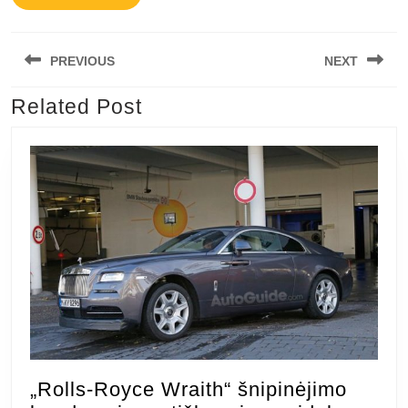
Navigacija
PREVIOUS
NEXT
tarp
įrašų
Related Post
Previous
Next
post:
post:
„Rolls-Royce Wraith“ šnipinėjimo