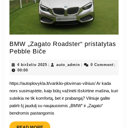
BMW „Zagato Roadster“ pristatytas
BMW
Pebble Biče
„Zagato
Roadster“
4
auto_admin
4 birželio 2025
auto_admin
0 Comment
|
|
|
birželio
00:00
pristatytas
2025
Pebble
https://autoplovykla.lt/variklio-plovimas-vilnius/ Ar kada
Biče
nors susimąstėte, kaip būtų važinėti išskirtine mašina, kuri
suteikia ne tik komfortą, bet ir prabangą? Vilniuje galite
patirti šį jaudulį su naujausiomis „BMW“ ir „Zagato“
bendromis pastangomis
READ
READ MORE