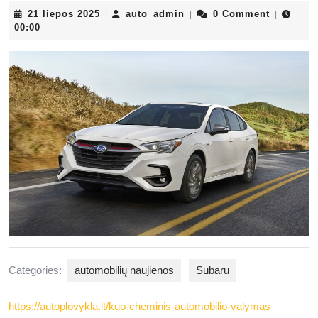
21
auto_admin
21 liepos 2025
auto_admin
0 Comment
|
|
|
liepos
00:00
2025
Categories:
automobilių naujienos
Subaru
https://autoplovykla.lt/kuo-cheminis-automobilio-valymas-