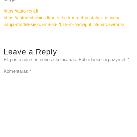
https://auto-rent.lt
https://autorentvilnius.lt/porsche-kasmet-pristatys-po-viena-
nauja-modeli-siekdama-iki-2018-m-padvigubinti-pardavimus/
Leave a Reply
El. pašto adresas nebus skelbiamas.
Būtini laukeliai pažymėti
*
Komentaras
*