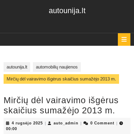
Skip
autounija.lt
to
content
Skip
to
content
O
B
autounija.lt
automobilių naujienos
Mirčių dėl vairavimo išgėrus skaičius sumažėjo 2013 m.
Mirčių dėl vairavimo išgėrus
skaičius sumažėjo 2013 m.
4
auto_admin
4 rugsėjo 2025
auto_admin
0 Comment
|
|
|
rugsėjo
00:00