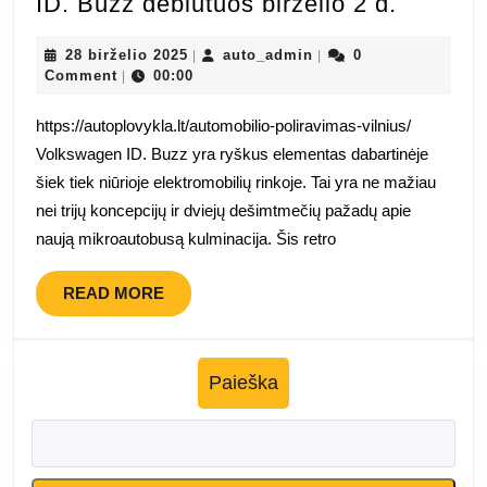
Šiaurės
ID. Buzz debiutuos birželio 2 d.
Amerik
28
auto_admin
specifik
28 birželio 2025
auto_admin
0
|
|
birželio
Comment
00:00
|
VW
2025
ID.
https://autoplovykla.lt/automobilio-poliravimas-vilnius/
Buzz
Volkswagen ID. Buzz yra ryškus elementas dabartinėje
debiutu
šiek tiek niūrioje elektromobilių rinkoje. Tai yra ne mažiau
birželio
nei trijų koncepcijų ir dviejų dešimtmečių pažadų apie
2
naują mikroautobusą kulminacija. Šis retro
d.
READ
READ MORE
MORE
Paieška