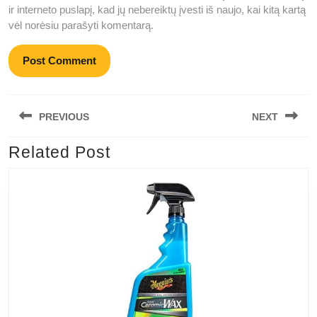
ir interneto puslapį, kad jų nebereiktų įvesti iš naujo, kai kitą kartą
vėl norėsiu parašyti komentarą.
Navigacija
PREVIOUS
NEXT
tarp
įrašų
Related Post
Previous
Next
post:
post: