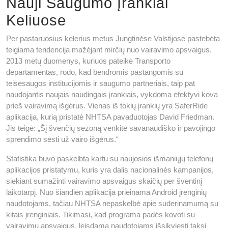
Nauji Saugumo Įrankiai
Keliuose
Per pastaruosius kelerius metus Jungtinėse Valstijose pastebėta
teigiama tendencija mažėjant mirčių nuo vairavimo apsvaigus.
2013 metų duomenys, kuriuos pateikė Transporto
departamentas, rodo, kad bendromis pastangomis su
teisėsaugos institucijomis ir saugumo partneriais, taip pat
naudojantis naujais naudingais įrankiais, vykdoma efektyvi kova
prieš vairavimą išgėrus. Vienas iš tokių įrankių yra SaferRide
aplikacija, kurią pristatė NHTSA pavaduotojas David Friedman.
Jis teigė: „Šį švenčių sezoną venkite savanaudiško ir pavojingo
sprendimo sėsti už vairo išgėrus.“
Statistika buvo paskelbta kartu su naujosios išmaniųjų telefonų
aplikacijos pristatymu, kuris yra dalis nacionalinės kampanijos,
siekiant sumažinti vairavimo apsvaigus skaičių per šventinį
laikotarpį. Nuo šiandien aplikacija prieinama Android įrenginių
naudotojams, tačiau NHTSA nepaskelbė apie suderinamumą su
kitais įrenginiais. Tikimasi, kad programa padės kovoti su
vairavimu apsvaigus, leisdama naudotojams išsikviesti taksi