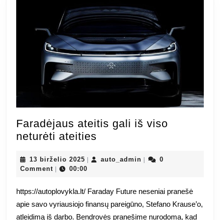
Faradėjaus ateitis gali iš viso
Faradėjaus
neturėti ateities
ateitis
13
gali
auto_admin
13 birželio 2025
auto_admin
0
|
|
birželio
Comment
00:00
|
iš
2025
viso
https://autoplovykla.lt/ Faraday Future neseniai pranešė
neturėti
apie savo vyriausiojo finansų pareigūno, Stefano Krause’o,
ateities
atleidimą iš darbo. Bendrovės pranešime nurodoma, kad