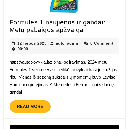
Formulės 1 naujienos ir gandai:
Formulės
Metų pabaigos apžvalga
1
12
auto_admin
naujienos
12 liepos 2025
auto_admin
0 Comment
|
|
|
liepos
00:00
ir
2025
gandai:
https://autoplovykla.lt/zibintu-poliravimas/ 2024 metų
Metų
Formulės 1 sezone vyko neįtikėtini įvykiai trasoje ir už jos
pabaigos
ribų. Vienas iš sezoną sukrėtusių momentų buvo Lewiso
apžvalga
Hamiltono perėjimas iš Mercedes į Ferrari. Ilgai sklandę
gandai
READ
READ MORE
MORE