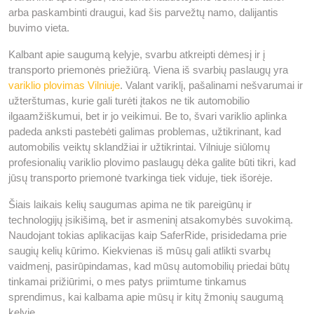
arba paskambinti draugui, kad šis parvežtų namo, dalijantis
buvimo vieta.
Kalbant apie saugumą kelyje, svarbu atkreipti dėmesį ir į
transporto priemonės priežiūrą. Viena iš svarbių paslaugų yra
variklio plovimas Vilniuje
. Valant variklį, pašalinami nešvarumai ir
užterštumas, kurie gali turėti įtakos ne tik automobilio
ilgaamžiškumui, bet ir jo veikimui. Be to, švari variklio aplinka
padeda anksti pastebėti galimas problemas, užtikrinant, kad
automobilis veiktų sklandžiai ir užtikrintai. Vilniuje siūlomų
profesionalių variklio plovimo paslaugų dėka galite būti tikri, kad
jūsų transporto priemonė tvarkinga tiek viduje, tiek išorėje.
Šiais laikais kelių saugumas apima ne tik pareigūnų ir
technologijų įsikišimą, bet ir asmeninį atsakomybės suvokimą.
Naudojant tokias aplikacijas kaip SaferRide, prisidedama prie
saugių kelių kūrimo. Kiekvienas iš mūsų gali atlikti svarbų
vaidmenį, pasirūpindamas, kad mūsų automobilių priedai būtų
tinkamai prižiūrimi, o mes patys priimtume tinkamus
sprendimus, kai kalbama apie mūsų ir kitų žmonių saugumą
kelyje.