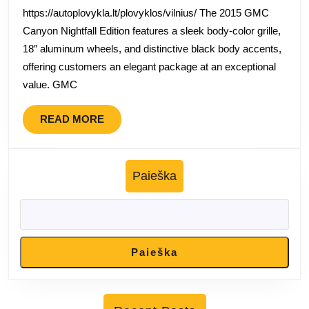
atskleistas
https://autoplovykla.lt/plovyklos/vilnius/ The 2015 GMC
Canyon Nightfall Edition features a sleek body-color grille,
18″ aluminum wheels, and distinctive black body accents,
offering customers an elegant package at an exceptional
value. GMC
READ
READ MORE
MORE
Paieška
Paieška