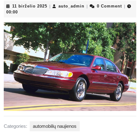
11
auto_admin
11 birželio 2025
auto_admin
0 Comment
|
|
|
birželio
00:00
2025
Categories:
automobilių naujienos