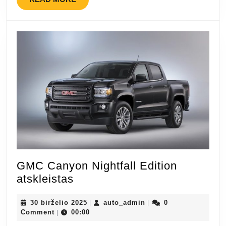
MORE
GMC Canyon Nightfall Edition
GMC
atskleistas
Canyon
Nightfall
30
auto_admin
30 birželio 2025
auto_admin
0
|
|
birželio
Comment
00:00
|
Edition
2025