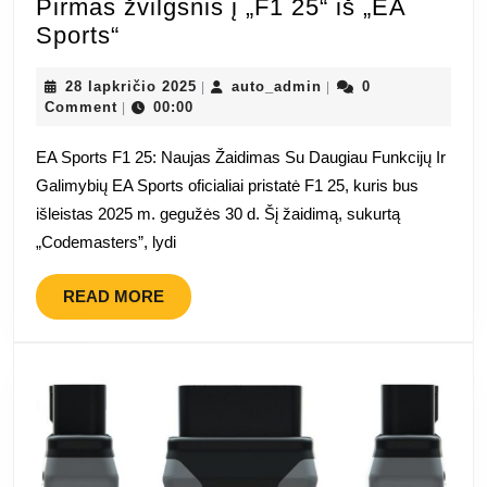
Pirmas žvilgsnis į „F1 25“ iš „EA
Pirmas
Sports“
žvilgsnis
į
28
auto_admin
28 lapkričio 2025
auto_admin
0
|
|
lapkričio
Comment
00:00
|
„F1
2025
25“
EA Sports F1 25: Naujas Žaidimas Su Daugiau Funkcijų Ir
iš
Galimybių EA Sports oficialiai pristatė F1 25, kuris bus
„EA
išleistas 2025 m. gegužės 30 d. Šį žaidimą, sukurtą
Sports“
„Codemasters”, lydi
READ
READ MORE
MORE