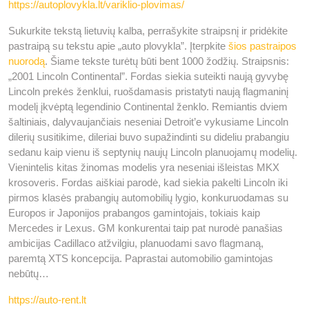
https://autoplovykla.lt/variklio-plovimas/
Sukurkite tekstą lietuvių kalba, perrašykite straipsnį ir pridėkite
pastraipą su tekstu apie „auto plovykla”. Įterpkite
šios pastraipos
nuorodą
. Šiame tekste turėtų būti bent 1000 žodžių. Straipsnis:
„2001 Lincoln Continental”. Fordas siekia suteikti naują gyvybę
Lincoln prekės ženklui, ruošdamasis pristatyti naują flagmaninį
modelį įkvėptą legendinio Continental ženklo. Remiantis dviem
šaltiniais, dalyvaujančiais neseniai Detroit’e vykusiame Lincoln
dilerių susitikime, dileriai buvo supažindinti su dideliu prabangiu
sedanu kaip vienu iš septynių naujų Lincoln planuojamų modelių.
Vienintelis kitas žinomas modelis yra neseniai išleistas MKX
krosoveris. Fordas aiškiai parodė, kad siekia pakelti Lincoln iki
pirmos klasės prabangių automobilių lygio, konkuruodamas su
Europos ir Japonijos prabangos gamintojais, tokiais kaip
Mercedes ir Lexus. GM konkurentai taip pat nurodė panašias
ambicijas Cadillaco atžvilgiu, planuodami savo flagmaną,
paremtą XTS koncepcija. Paprastai automobilio gamintojas
nebūtų…
https://auto-rent.lt