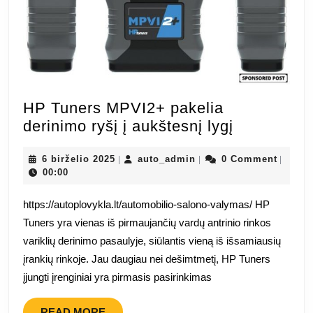
HP Tuners MPVI2+ pakelia
HP
derinimo ryšį į aukštesnį lygį
Tuners
6
auto_admin
MPVI2+
6 birželio 2025
auto_admin
0 Comment
|
|
|
birželio
00:00
pakelia
2025
derinimo
https://autoplovykla.lt/automobilio-salono-valymas/ HP
ryšį
Tuners yra vienas iš pirmaujančių vardų antrinio rinkos
į
variklių derinimo pasaulyje, siūlantis vieną iš išsamiausių
aukštesnį
įrankių rinkoje. Jau daugiau nei dešimtmetį, HP Tuners
lygį
įjungti įrenginiai yra pirmasis pasirinkimas
READ
READ MORE