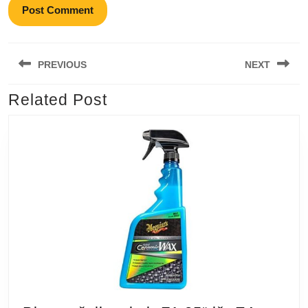
Navigacija
PREVIOUS
NEXT
tarp
įrašų
Related Post
Previous
Next
post:
post: