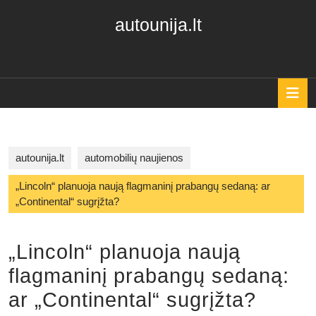
Skip
autounija.lt
to
content
Skip
to
content
O
B
autounija.lt
automobilių naujienos
„Lincoln“ planuoja naują flagmaninį prabangų sedaną: ar
„Continental“ sugrįžta?
„Lincoln“ planuoja naują
flagmaninį prabangų sedaną:
ar „Continental“ sugrįžta?