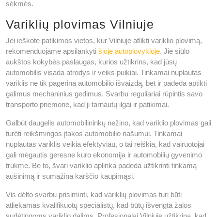
sėkmės.
Variklių plovimas Vilniuje
Jei ieškote patikimos vietos, kur Vilniuje atlikti variklio plovimą,
rekomenduojame apsilankyti
šioje autoplovykloje
. Jie siūlo
aukštos kokybės paslaugas, kurios užtikrins, kad jūsų
automobilis visada atrodys ir veiks puikiai. Tinkamai nuplautas
variklis ne tik pagerina automobilio išvaizdą, bet ir padeda aptikti
galimus mechaninius gedimus. Svarbu reguliariai rūpintis savo
transporto priemone, kad ji tarnautų ilgai ir patikimai.
Galbūt daugelis automobilininkų nežino, kad variklio plovimas gali
turėti reikšmingos įtakos automobilio našumui. Tinkamai
nuplautas variklis veikia efektyviau, o tai reiškia, kad vairuotojai
gali mėgautis geresne kuro ekonomija ir automobilių gyvenimo
trukme. Be to, švari variklio aplinka padeda užtikrinti tinkamą
aušinimą ir sumažina karščio kaupimąsi.
Vis dėlto svarbu prisiminti, kad variklių plovimas turi būti
atliekamas kvalifikuotų specialistų, kad būtų išvengta žalos
sudėtingoms variklio dalims. Profesionalai Vilniuje užtikrina, kad