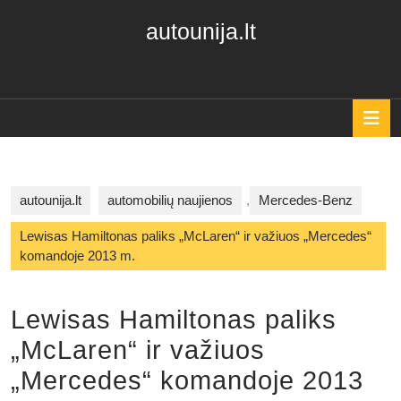
Skip
autounija.lt
to
content
Skip
to
content
O
B
autounija.lt
automobilių naujienos
,
Mercedes-Benz
Lewisas Hamiltonas paliks „McLaren“ ir važiuos „Mercedes“
komandoje 2013 m.
Lewisas Hamiltonas paliks
„McLaren“ ir važiuos
„Mercedes“ komandoje 2013