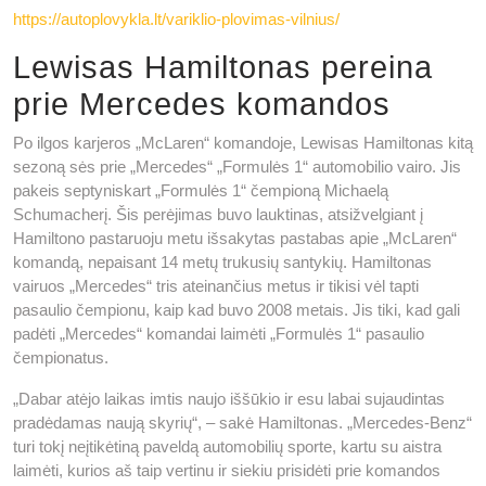
https://autoplovykla.lt/variklio-plovimas-vilnius/
Lewisas Hamiltonas pereina
prie Mercedes komandos
Po ilgos karjeros „McLaren“ komandoje, Lewisas Hamiltonas kitą
sezoną sės prie „Mercedes“ „Formulės 1“ automobilio vairo. Jis
pakeis septyniskart „Formulės 1“ čempioną Michaelą
Schumacherį. Šis perėjimas buvo lauktinas, atsižvelgiant į
Hamiltono pastaruoju metu išsakytas pastabas apie „McLaren“
komandą, nepaisant 14 metų trukusių santykių. Hamiltonas
vairuos „Mercedes“ tris ateinančius metus ir tikisi vėl tapti
pasaulio čempionu, kaip kad buvo 2008 metais. Jis tiki, kad gali
padėti „Mercedes“ komandai laimėti „Formulės 1“ pasaulio
čempionatus.
„Dabar atėjo laikas imtis naujo iššūkio ir esu labai sujaudintas
pradėdamas naują skyrių“, – sakė Hamiltonas. „Mercedes-Benz“
turi tokį neįtikėtiną paveldą automobilių sporte, kartu su aistra
laimėti, kurios aš taip vertinu ir siekiu prisidėti prie komandos