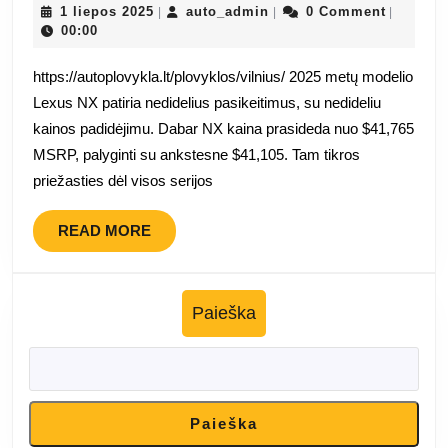
kaina
1
auto_admin
1 liepos 2025
auto_admin
0 Comment
|
|
|
liepos
00:00
prasideda
2025
nuo
https://autoplovykla.lt/plovyklos/vilnius/ 2025 metų modelio
41
Lexus NX patiria nedidelius pasikeitimus, su nedideliu
765
kainos padidėjimu. Dabar NX kaina prasideda nuo $41,765
USD
MSRP, palyginti su ankstesne $41,105. Tam tikros
priežasties dėl visos serijos
READ
READ MORE
MORE
Paieška
Paieška