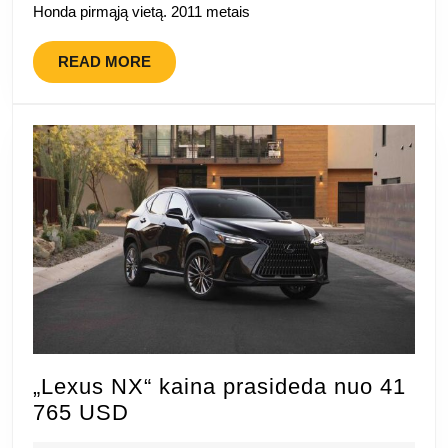
automobiliu
Honda pirmąją vietą. 2011 metais
Kanadoje
READ
READ MORE
MORE
„Lexus NX“ kaina prasideda nuo 41
„Lexus
765 USD
NX“