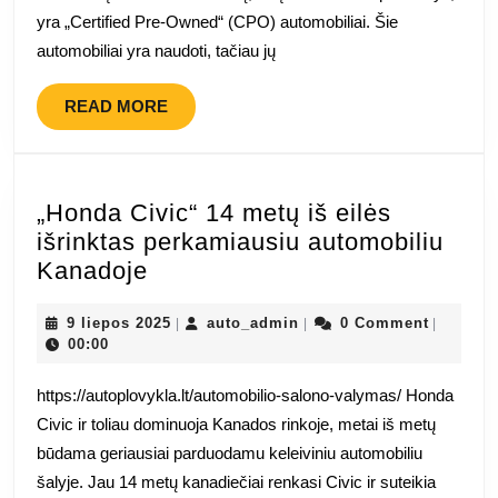
yra
yra „Certified Pre-Owned“ (CPO) automobiliai. Šie
CPO
automobiliai yra naudoti, tačiau jų
automobilių
tipai?
READ
READ MORE
MORE
„Honda Civic“ 14 metų iš eilės
išrinktas perkamiausiu automobiliu
„Honda
Kanadoje
Civic“
14
9
auto_admin
9 liepos 2025
auto_admin
0 Comment
|
|
|
liepos
00:00
metų
2025
iš
https://autoplovykla.lt/automobilio-salono-valymas/ Honda
eilės
Civic ir toliau dominuoja Kanados rinkoje, metai iš metų
išrinktas
būdama geriausiai parduodamu keleiviniu automobiliu
perkamiausiu
šalyje. Jau 14 metų kanadiečiai renkasi Civic ir suteikia