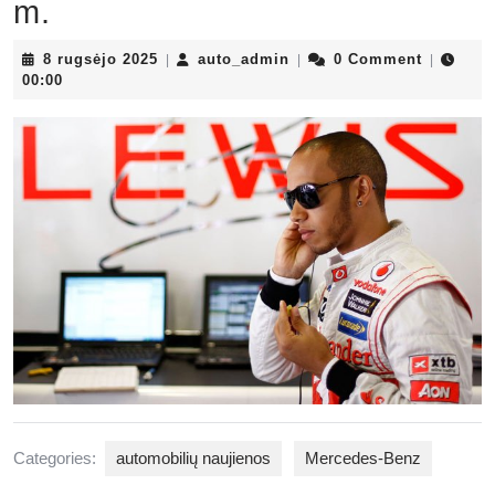
m.
8
auto_admin
8 rugsėjo 2025
auto_admin
0 Comment
|
|
|
rugsėjo
00:00
2025
Categories:
automobilių naujienos
Mercedes-Benz