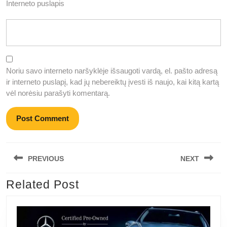
Interneto puslapis
Noriu savo interneto naršyklėje išsaugoti vardą, el. pašto adresą
ir interneto puslapį, kad jų nebereiktų įvesti iš naujo, kai kitą kartą
vėl norėsiu parašyti komentarą.
Navigacija
PREVIOUS
NEXT
tarp
įrašų
Related Post
Previous
Next
post:
post: