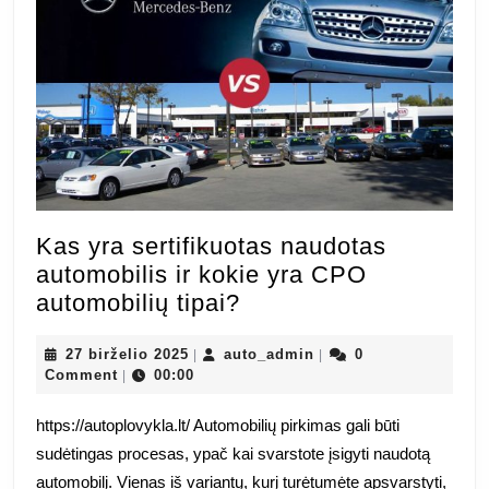
Kas yra sertifikuotas naudotas
automobilis ir kokie yra CPO
Kas
automobilių tipai?
yra
27
sertifikuotas
auto_admin
27 birželio 2025
auto_admin
0
|
|
birželio
Comment
00:00
|
naudotas
2025
automobilis
https://autoplovykla.lt/ Automobilių pirkimas gali būti
ir
sudėtingas procesas, ypač kai svarstote įsigyti naudotą
kokie
automobilį. Vienas iš variantų, kurį turėtumėte apsvarstyti,