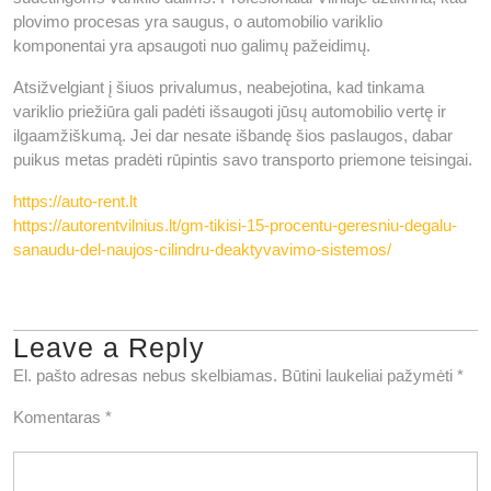
plovimo procesas yra saugus, o automobilio variklio
komponentai yra apsaugoti nuo galimų pažeidimų.
Atsižvelgiant į šiuos privalumus, neabejotina, kad tinkama
variklio priežiūra gali padėti išsaugoti jūsų automobilio vertę ir
ilgaamžiškumą. Jei dar nesate išbandę šios paslaugos, dabar
puikus metas pradėti rūpintis savo transporto priemone teisingai.
https://auto-rent.lt
https://autorentvilnius.lt/gm-tikisi-15-procentu-geresniu-degalu-
sanaudu-del-naujos-cilindru-deaktyvavimo-sistemos/
Leave a Reply
El. pašto adresas nebus skelbiamas.
Būtini laukeliai pažymėti
*
Komentaras
*