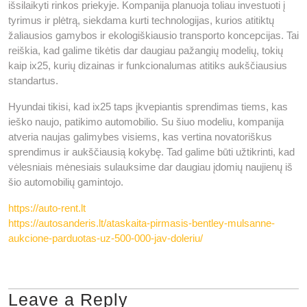
išsilaikyti rinkos priekyje. Kompanija planuoja toliau investuoti į
tyrimus ir plėtrą, siekdama kurti technologijas, kurios atitiktų
žaliausios gamybos ir ekologiškiausio transporto koncepcijas. Tai
reiškia, kad galime tikėtis dar daugiau pažangių modelių, tokių
kaip ix25, kurių dizainas ir funkcionalumas atitiks aukščiausius
standartus.
Hyundai tikisi, kad ix25 taps įkvepiantis sprendimas tiems, kas
ieško naujo, patikimo automobilio. Su šiuo modeliu, kompanija
atveria naujas galimybes visiems, kas vertina novatoriškus
sprendimus ir aukščiausią kokybę. Tad galime būti užtikrinti, kad
vėlesniais mėnesiais sulauksime dar daugiau įdomių naujienų iš
šio automobilių gamintojo.
https://auto-rent.lt
https://autosanderis.lt/ataskaita-pirmasis-bentley-mulsanne-
aukcione-parduotas-uz-500-000-jav-doleriu/
Leave a Reply