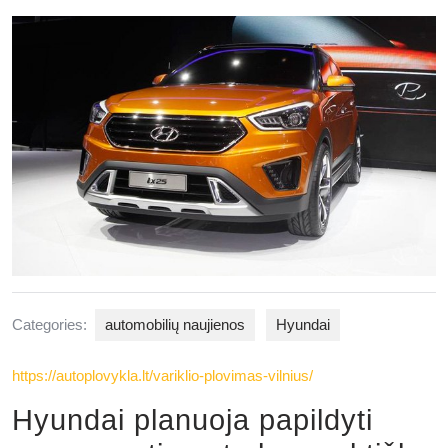
2025
Categories:
automobilių naujienos
Hyundai
https://autoplovykla.lt/variklio-plovimas-vilnius/
Hyundai planuoja papildyti