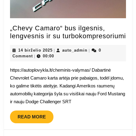
„Chevy Camaro“ bus ilgesnis,
„C
lengvesnis ir su turbokompresoriumi
Ca
14
auto_admin
bu
14 birželio 2025
auto_admin
0
|
|
birželio
Comment
00:00
|
ilg
2025
len
https://autoplovykla.lt/cheminis-valymas/ Dabartinė
ir
Chevrolet Camaro karta artėja prie pabaigos, todėl įdomu,
su
ko galime tikėtis ateityje. Kadangi Amerikos raumenų
tu
automobilių kategorija šyla su visiškai nauju Ford Mustang
ir nauju Dodge Challenger SRT
READ
READ MORE
MORE