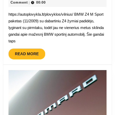
gegužės
Comment
00:00
|
Ženevos
2025
automobilių
https://autoplovykla.lt/plovyklos/vilnius/ BMW Z4 M Sport
parodoje
paketas (11/2009) su dabartiniu Z4 žymiai padidėjo,
lyginant su pirmtaku, todėl jau ne vienerius metus sklinda
gandai apie mažesnį BMW sportinį automobilį. Šie gandai
taps
READ
READ MORE
MORE