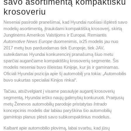
savo asortimentą kompaktišku
krosoveriu
Neseniai pasirodė pranešimai, kad Hyundai ruošiasi išplėsti savo
modelių asortimentą, įtraukdami kompaktišką krosoverį, skirtą
Jungtinėms Amerikos Valstijoms ir Europai. Remiantis
Automotive News Europe
duomenimis, ix25 modelis jau nuo
2017 metų bus parduodamas tiek Europoje, tiek JAV,
suteikdamas Hyundai konkurencinį pranašumą šiuo metu
sparčiai augančiame kompaktiškų krosoverių segmente. Šis
modelis neseniai buvo išleistas Kinijoje, kur jis ir gaminamas.
Oficiali Hyundai pozicija apie šį automobilį yra tokia: „Automobilis
buvo sukurtas specialiai Kinijos rinkai“.
Tačiau, atsižvelgiant į visame pasaulyje augantį krosoverių
segmentą, Hyundai ieško naujų galimybių konkuruoti. Praėjusių
metų Ženevos automobilių parodoje pristatytas
Intrado
koncepcinis modelis dar labiau paryškina šio automobilių
gamintojo planus plėsti savo subkompaktinius modelius.
Kalbant apie automobilio plovimą, labai svarbu, kad jūsų