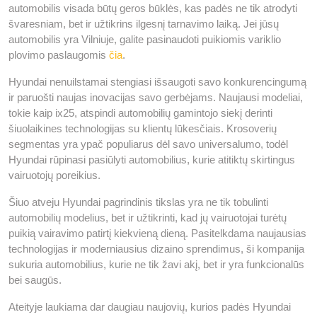
automobilis visada būtų geros būklės, kas padės ne tik atrodyti
švaresniam, bet ir užtikrins ilgesnį tarnavimo laiką. Jei jūsų
automobilis yra Vilniuje, galite pasinaudoti puikiomis variklio
plovimo paslaugomis
čia
.
Hyundai nenuilstamai stengiasi išsaugoti savo konkurencingumą
ir paruošti naujas inovacijas savo gerbėjams. Naujausi modeliai,
tokie kaip ix25, atspindi automobilių gamintojo siekį derinti
šiuolaikines technologijas su klientų lūkesčiais. Krosoverių
segmentas yra ypač populiarus dėl savo universalumo, todėl
Hyundai rūpinasi pasiūlyti automobilius, kurie atitiktų skirtingus
vairuotojų poreikius.
Šiuo atveju Hyundai pagrindinis tikslas yra ne tik tobulinti
automobilių modelius, bet ir užtikrinti, kad jų vairuotojai turėtų
puikią vairavimo patirtį kiekvieną dieną. Pasitelkdama naujausias
technologijas ir moderniausius dizaino sprendimus, ši kompanija
sukuria automobilius, kurie ne tik žavi akį, bet ir yra funkcionalūs
bei saugūs.
Ateityje laukiama dar daugiau naujovių, kurios padės Hyundai