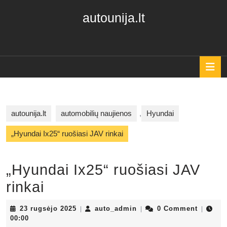
Skip
autounija.lt
to
content
Skip
to
content
O
B
autounija.lt
automobilių naujienos
,
Hyundai
„Hyundai Ix25“ ruošiasi JAV rinkai
„Hyundai Ix25“ ruošiasi JAV
rinkai
23
auto_admin
23 rugsėjo 2025
auto_admin
0 Comment
|
|
|
rugsėjo
00:00