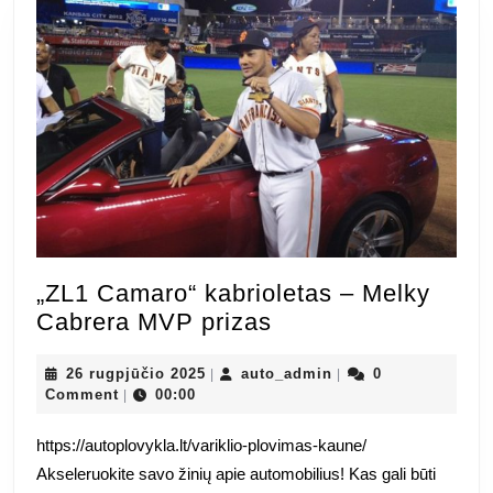
„ZL1 Camaro“ kabrioletas – Melky
„ZL1
Cabrera MVP prizas
Camaro“
26
kabrioletas
auto_admin
26 rugpjūčio 2025
auto_admin
0
|
|
rugpjūčio
Comment
00:00
|
–
2025
Melky
https://autoplovykla.lt/variklio-plovimas-kaune/
Cabrera
Akseleruokite savo žinių apie automobilius! Kas gali būti
MVP