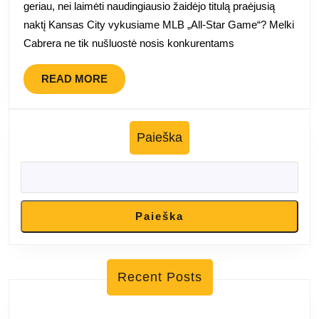
geriau, nei laimėti naudingiausio žaidėjo titulą praėjusią
prizas
naktį Kansas City vykusiame MLB „All-Star Game“? Melki
Cabrera ne tik nušluostė nosis konkurentams
READ
READ MORE
MORE
Paieška
Paieška
Recent Posts