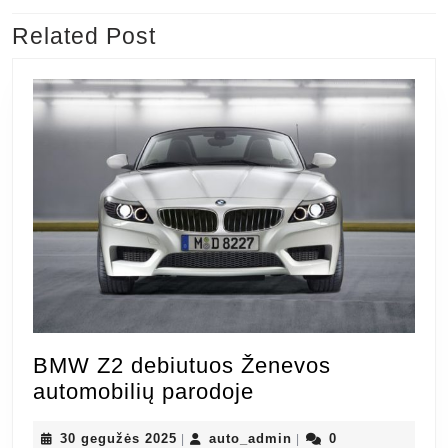
įrašų
Related Post
Previous
Next
post:
post:
BMW Z2 debiutuos Ženevos
BMW
automobilių parodoje
Z2
30
debiutuos
auto_admin
30 gegužės 2025
auto_admin
0
|
|