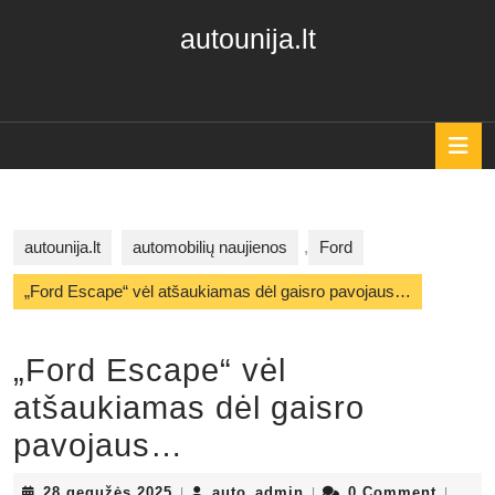
Skip
autounija.lt
to
content
Skip
to
content
O
B
autounija.lt
automobilių naujienos
,
Ford
„Ford Escape“ vėl atšaukiamas dėl gaisro pavojaus…
„Ford Escape“ vėl
atšaukiamas dėl gaisro
pavojaus…
28
auto_admin
28 gegužės 2025
auto_admin
0 Comment
|
|
|