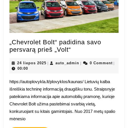
„Chevrolet Bolt“ padidina savo
„Chevrolet
persvarą prieš „Volt“
Bolt“
24
padidina
auto_admin
24 liepos 2025
auto_admin
0 Comment
|
|
|
liepos
00:00
savo
2025
persvarą
https://autoplovykla.lt/plovyklos/kaunas/ Lietuvių kalba
prieš
išreiškia techninę informaciją draugišku tonu. Straipsnyje
„Volt“
pateikiama informacija apie automobilių pramonę, kurioje
Chevrolet Bolt užima pastebimai svarbią vietą,
konkuruojant su kitais gamintojais. Nuo 2017 metų spalio
mėnesio