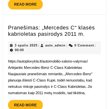
READ
READ MORE
MORE
Pranešimas: „Mercedes C“ klasės
Pranešim
kabrioletas pasirodys 2011 m.
„Mercede
3
auto_admin
C“
3 spalio 2025
auto_admin
0 Comment
|
|
|
spalio
00:00
klasės
2025
kabriolet
https://autoplovykla.lt/automobilio-salono-valymas/
pasirody
Artėjantis Mercedes-Benz C-Class Kabrioletas
2011
Naujausiais pranešimais remiantis, „Mercedes-Benz“
m.
planuoja išleisti C-Class Kupė, todėl nenuostabu, kad
netrukus rinkoje pasirodys ir C-Class Kabrioletas. Jis
numatomas kaip 2011 metų modelis, tad tikėtina,
READ
READ MORE