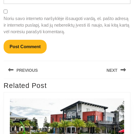
Noriu savo interneto naršyklėje išsaugoti vardą, el. pašto adresą
ir interneto puslapį, kad jų nebereiktų įvesti iš naujo, kai kitą kartą
vėl norėsiu parašyti komentarą.
Navigacija
PREVIOUS
NEXT
tarp
įrašų
Related Post
Previous
Next
post:
post: