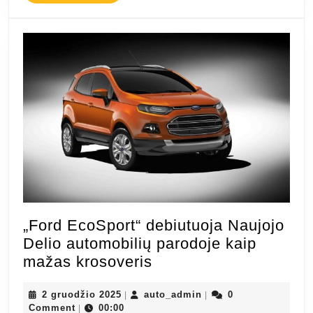
MORE
„Ford EcoSport“ debiutuoja Naujojo
Delio automobilių parodoje kaip
„Ford
mažas krosoveris
EcoSport“
2
debiutuoja
auto_admin
2 gruodžio 2025
auto_admin
0
|
|
gruodžio
Comment
00:00
|