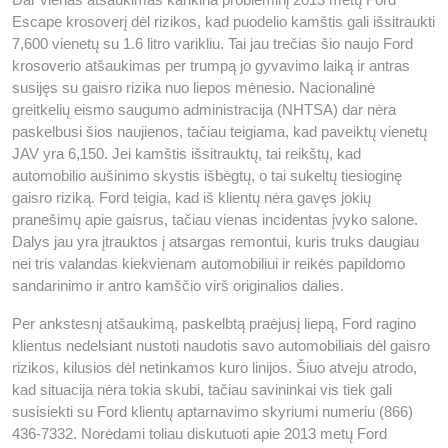
Escape krosoverį dėl rizikos, kad puodelio kamštis gali išsitraukti
7,600 vienetų su 1.6 litro varikliu. Tai jau trečias šio naujo Ford
krosoverio atšaukimas per trumpą jo gyvavimo laiką ir antras
susijęs su gaisro rizika nuo liepos mėnesio. Nacionalinė
greitkelių eismo saugumo administracija (NHTSA) dar nėra
paskelbusi šios naujienos, tačiau teigiama, kad paveiktų vienetų
JAV yra 6,150. Jei kamštis išsitrauktų, tai reikštų, kad
automobilio aušinimo skystis išbėgtų, o tai sukeltų tiesioginę
gaisro riziką. Ford teigia, kad iš klientų nėra gavęs jokių
pranešimų apie gaisrus, tačiau vienas incidentas įvyko salone.
Dalys jau yra įtrauktos į atsargas remontui, kuris truks daugiau
nei tris valandas kiekvienam automobiliui ir reikės papildomo
sandarinimo ir antro kamščio virš originalios dalies.
Per ankstesnį atšaukimą, paskelbtą praėjusį liepą, Ford ragino
klientus nedelsiant nustoti naudotis savo automobiliais dėl gaisro
rizikos, kilusios dėl netinkamos kuro linijos. Šiuo atveju atrodo,
kad situacija nėra tokia skubi, tačiau savininkai vis tiek gali
susisiekti su Ford klientų aptarnavimo skyriumi numeriu (866)
436-7332. Norėdami toliau diskutuoti apie 2013 metų Ford