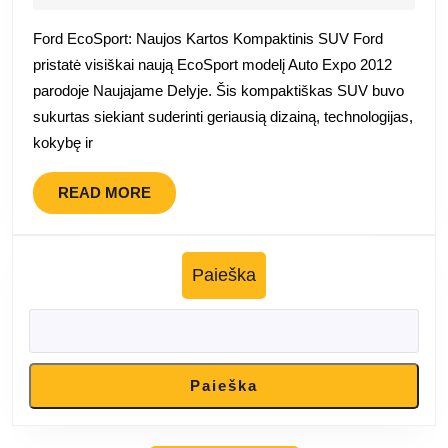
Naujojo
2025
Delio
Ford EcoSport: Naujos Kartos Kompaktinis SUV Ford
automobilių
pristatė visiškai naują EcoSport modelį Auto Expo 2012
parodoje
parodoje Naujajame Delyje. Šis kompaktiškas SUV buvo
kaip
sukurtas siekiant suderinti geriausią dizainą, technologijas,
mažas
kokybę ir
krosoveris
READ
READ MORE
MORE
Paieška
Paieška