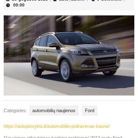
gegužės
00:00
2025
Categories:
automobilių naujienos
Ford
https://autoplovykla.lt/automobilio-poliravimas-kaune/
Dar vienas atšaukimas kankina probleminį 2013 metų Ford