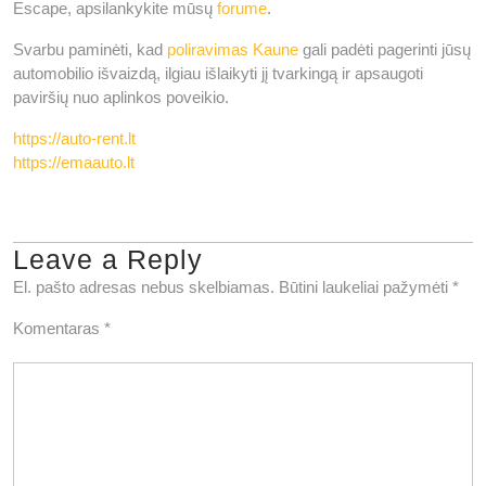
Escape, apsilankykite mūsų
forume
.
Svarbu paminėti, kad
poliravimas Kaune
gali padėti pagerinti jūsų
automobilio išvaizdą, ilgiau išlaikyti jį tvarkingą ir apsaugoti
paviršių nuo aplinkos poveikio.
https://auto-rent.lt
https://emaauto.lt
Leave a Reply
El. pašto adresas nebus skelbiamas.
Būtini laukeliai pažymėti
*
Komentaras
*