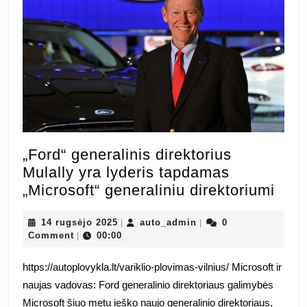
„Ford“ generalinis direktorius
Mulally yra lyderis tapdamas
„For
„Microsoft“ generaliniu direktoriumi
gene
14
auto_admin
dire
14 rugsėjo 2025
auto_admin
0
|
|
rugsėjo
Comment
00:00
|
Mula
2025
yra
https://autoplovykla.lt/variklio-plovimas-vilnius/ Microsoft ir
lyde
naujas vadovas: Ford generalinio direktoriaus galimybės
tap
Microsoft šiuo metu ieško naujo generalinio direktoriaus,