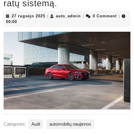
ratų sistemą.
27
auto_admin
27 rugsėjo 2025
auto_admin
0 Comment
|
|
|
rugsėjo
00:00
2025
Categories:
Audi
automobilių naujienos