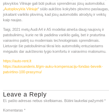
plovyklos Vilniuje gali būti puikus sprendimas jūsų automobiliui.
„
Autoplovykla Vilniuje
“ siūlo aukštos kokybės plovimo paslaugas,
įskaitant variklio plovimą, kad jūsų automobilis atrodytų ir veiktų
kaip naujas.
Taigi, 2021 metų Audi A4 ir A5 modeliai atneša daug naujovių ir
patobulinimų, kurie ne tik padidina variklio galią, bet ir praturtina
vairavimo patirtį su moderniais technologiniais sprendimais.
Lietuvoje šie patobulinimai tikrai leis automobilių entuziastams
mėgautis dar aukštesnio lygio komfortu ir vairavimo malonumu.
https://auto-rent.lt
https://autosanderis.lt/gm-auku-kompensaciju-fondas-beveik-
patvirtino-100-prasymu/
Leave a Reply
El. pašto adresas nebus skelbiamas.
Būtini laukeliai pažymėti
*
Komentaras
*