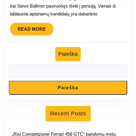
„Mic
kai Steve Ballmer pasiruošęs išeiti į pensiją. Vienas iš
gene
labiausiai aptariamų kandidatų yra dabartinis
dire
READ
READ MORE
MORE
Paieška
Paieška
Recent Posts
„Risi Competizione Ferrari 458 GTC“ bandymų metu