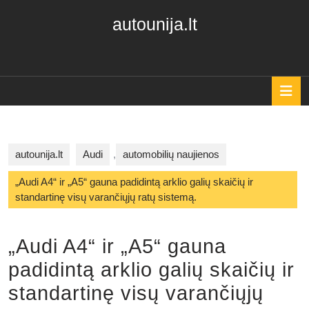
Skip
autounija.lt
to
content
Skip
to
content
O
B
autounija.lt
Audi
,
automobilių naujienos
„Audi A4“ ir „A5“ gauna padidintą arklio galių skaičių ir
standartinę visų varančiųjų ratų sistemą.
„Audi A4“ ir „A5“ gauna
padidintą arklio galių skaičių ir
standartinę visų varančiųjų