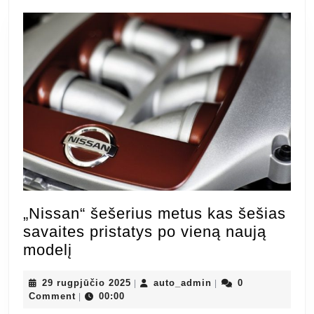
post:
post:
„Nissan“ šešerius metus kas šešias
savaites pristatys po vieną naują
„Nissan“
modelį
šešerius
metus
29
auto_admin
29 rugpjūčio 2025
auto_admin
0
|
|
rugpjūčio
Comment
00:00
|
kas
2025