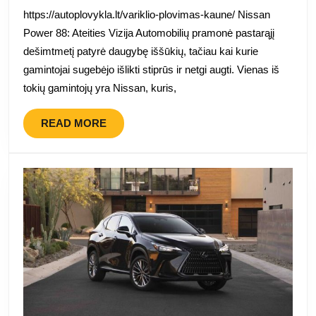
šešias
https://autoplovykla.lt/variklio-plovimas-kaune/ Nissan
savaites
Power 88: Ateities Vizija Automobilių pramonė pastarąjį
pristatys
dešimtmetį patyrė daugybę iššūkių, tačiau kai kurie
po
gamintojai sugebėjo išlikti stiprūs ir netgi augti. Vienas iš
vieną
tokių gamintojų yra Nissan, kuris,
naują
modelį
READ
READ MORE
MORE