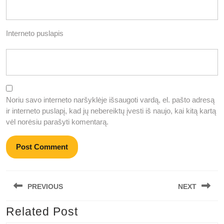
Interneto puslapis
Noriu savo interneto naršyklėje išsaugoti vardą, el. pašto adresą
ir interneto puslapį, kad jų nebereiktų įvesti iš naujo, kai kitą kartą
vėl norėsiu parašyti komentarą.
Navigacija
PREVIOUS
NEXT
tarp
įrašų
Related Post
Previous
Next