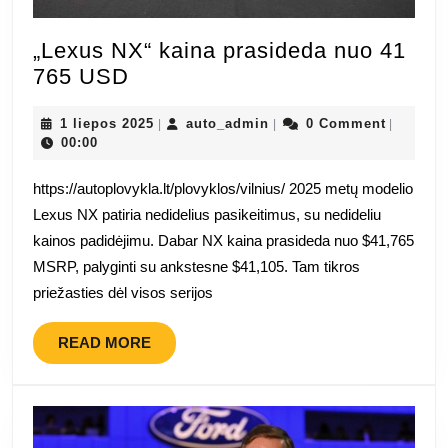
„Lexus NX“ kaina prasideda nuo 41
„Lexus
765 USD
NX“
kaina
1
auto_admin
1 liepos 2025
auto_admin
0 Comment
|
|
|
liepos
00:00
prasideda
2025
nuo
https://autoplovykla.lt/plovyklos/vilnius/ 2025 metų modelio
41
Lexus NX patiria nedidelius pasikeitimus, su nedideliu
765
kainos padidėjimu. Dabar NX kaina prasideda nuo $41,765
USD
MSRP, palyginti su ankstesne $41,105. Tam tikros
priežasties dėl visos serijos
READ
READ MORE
MORE