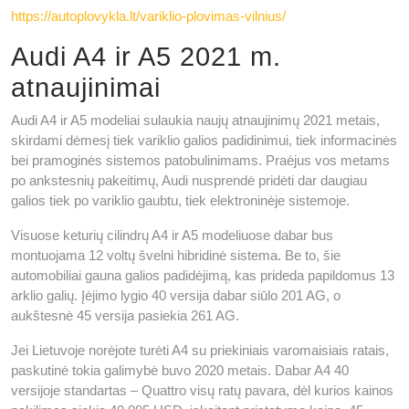
https://autoplovykla.lt/variklio-plovimas-vilnius/
Audi A4 ir A5 2021 m.
atnaujinimai
Audi A4 ir A5 modeliai sulaukia naujų atnaujinimų 2021 metais,
skirdami dėmesį tiek variklio galios padidinimui, tiek informacinės
bei pramoginės sistemos patobulinimams. Praėjus vos metams
po ankstesnių pakeitimų, Audi nusprendė pridėti dar daugiau
galios tiek po variklio gaubtu, tiek elektroninėje sistemoje.
Visuose keturių cilindrų A4 ir A5 modeliuose dabar bus
montuojama 12 voltų švelni hibridinė sistema. Be to, šie
automobiliai gauna galios padidėjimą, kas prideda papildomus 13
arklio galių. Įėjimo lygio 40 versija dabar siūlo 201 AG, o
aukštesnė 45 versija pasiekia 261 AG.
Jei Lietuvoje norėjote turėti A4 su priekiniais varomaisiais ratais,
paskutinė tokia galimybė buvo 2020 metais. Dabar A4 40
versijoje standartas – Quattro visų ratų pavara, dėl kurios kainos