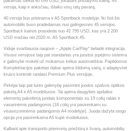
pakilimas siekia 40 095 USD, įskaitant pristatymo kainą. 45
versija, kaip ir anksčiau, išlaiko visų ratų pavarą.
40 versija bus prieinama ir A5 Sportback modelyje. Iki šiol šis
automobilis buvo pradedamas nuo galingesnės 45 versijos.
Sportback kainos prasideda nuo 42 795 USD, kas yra 2 200
USD mažiau nei 2020 m. A5 Sportback 45.
Viduje svarbiausia naujovė – „Apple CarPlay“ belaidė integracija.
Visose versijose taip pat standartas yra juostos įspėjimo sistema
ir galimybė mokėti už mokamus kelius automatiškai. Papildomos
Komplektacijos paketas dabar apima šildomą vairą, o adaptyvinė
kruizo kontrolė randasi Premium Plus versijoje.
Pirkėjai taip pat turės galimybę pasirinkti juodos spalvos optikos
paketą A4 ir A5 modeliuose. Tai apima daugybės apdailos
elementų pakeitimą juodais komponentais su 19 colių ratais ir
vasarinėmis padangomis (18 colių yra pasirenkami su
visasezoninėmis padangomis A4 modelyje). Juoda dažyta stogo
opcija yra pasirenkama A5 kupė modeliuose.
Kalbant apie transporto priemonių priežiūrą ir švarą, automobilių