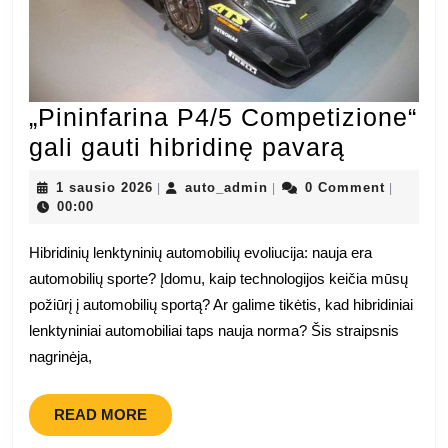
„Pininfarina P4/5 Competizione“
„Pininfa
gali gauti hibridinę pavarą
P4/5
1
auto_admin
1 sausio 2026
auto_admin
0 Comment
|
|
|
Competi
sausio
00:00
2026
gali
Hibridinių lenktyninių automobilių evoliucija: nauja era
gauti
automobilių sporte? Įdomu, kaip technologijos keičia mūsų
hibridin
požiūrį į automobilių sportą? Ar galime tikėtis, kad hibridiniai
pavarą
lenktyniniai automobiliai taps nauja norma? Šis straipsnis
nagrinėja,
READ
READ MORE
MORE