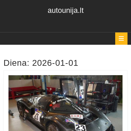
Skip
autounija.lt
to
content
Skip
to
content
O
B
Diena:
2026-01-01