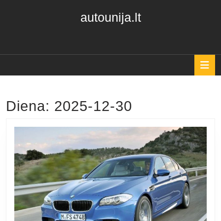
Skip
autounija.lt
to
content
Skip
to
content
O
B
Diena:
2025-12-30