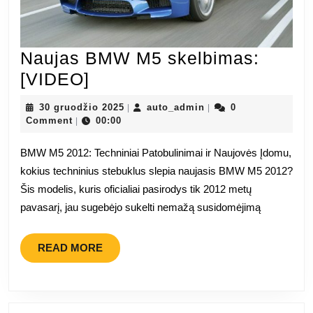
Naujas BMW M5 skelbimas:
Naujas
[VIDEO]
BMW
30
auto_admin
30 gruodžio 2025
auto_admin
0
|
|
M5
gruodžio
Comment
00:00
|
2025
skelbimas:
BMW M5 2012: Techniniai Patobulinimai ir Naujovės Įdomu,
[VIDEO]
kokius techninius stebuklus slepia naujasis BMW M5 2012?
Šis modelis, kuris oficialiai pasirodys tik 2012 metų
pavasarį, jau sugebėjo sukelti nemažą susidomėjimą
READ
READ MORE
MORE