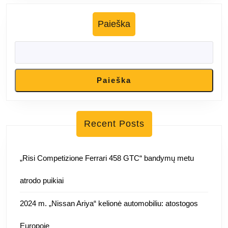
Paieška
Paieška
Recent Posts
„Risi Competizione Ferrari 458 GTC“ bandymų metu
atrodo puikiai
2024 m. „Nissan Ariya“ kelionė automobiliu: atostogos
Europoje