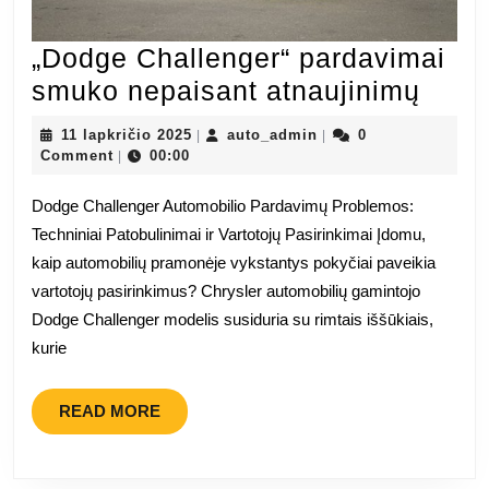
„Dodge Challenger“ pardavimai
„Dod
smuko nepaisant atnaujinimų
Chal
11
auto_admin
11 lapkričio 2025
auto_admin
0
|
|
pard
lapkričio
Comment
00:00
|
2025
smuk
Dodge Challenger Automobilio Pardavimų Problemos:
nepa
Techniniai Patobulinimai ir Vartotojų Pasirinkimai Įdomu,
atna
kaip automobilių pramonėje vykstantys pokyčiai paveikia
vartotojų pasirinkimus? Chrysler automobilių gamintojo
Dodge Challenger modelis susiduria su rimtais iššūkiais,
kurie
READ
READ MORE
MORE