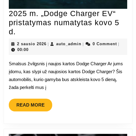
2025 m. „Dodge Charger EV“
pristatymas numatytas kovo 5
2025
d.
m.
2
auto_admin
2 sausio 2026
auto_admin
0 Comment
|
|
|
„Dodge
sausio
00:00
2026
Charger
Smalsus žvilgsnis į naujos kartos Dodge Charger Ar jums
EV“
įdomu, kas slypi už naujosios kartos Dodge Charger? Šis
pristatymas
automobilis, kurio gamyba bus atskleista kovo 5 dieną,
numatytas
žada perkelti mus į
kovo
5
READ
READ MORE
MORE
d.