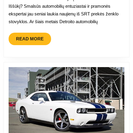
Challenger
Iššūkį? Smalsūs automobilių entuziastai ir pramonės
SRT
ekspertai jau seniai laukia naujienų iš SRT prekės ženklo
Hellcat“
stovyklos. Ar šiais metais Detroito automobilių
debiutuos
Detroito
READ
READ MORE
MORE
automobilių
parodoje