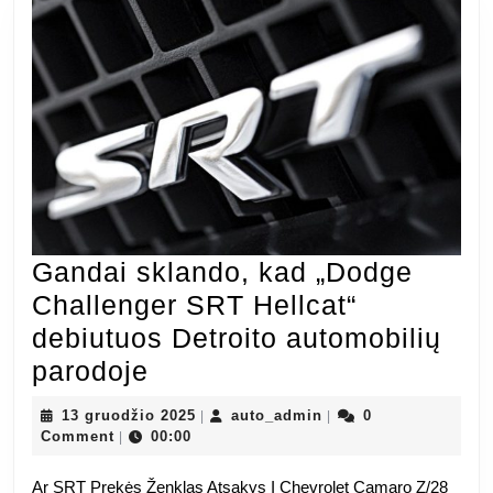
Gandai sklando, kad „Dodge
Challenger SRT Hellcat“
debiutuos Detroito automobilių
Gandai
parodoje
sklando,
13
auto_admin
13 gruodžio 2025
auto_admin
0
|
|
kad
gruodžio
Comment
00:00
|
2025
„Dodge
Ar SRT Prekės Ženklas Atsakys Į Chevrolet Camaro Z/28