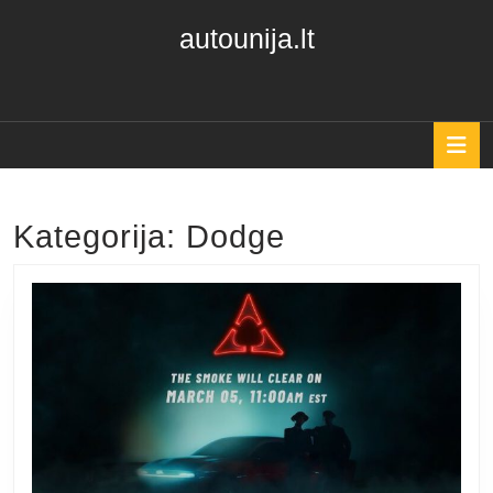
Skip
autounija.lt
to
content
Skip
to
content
O
B
Kategorija:
Dodge